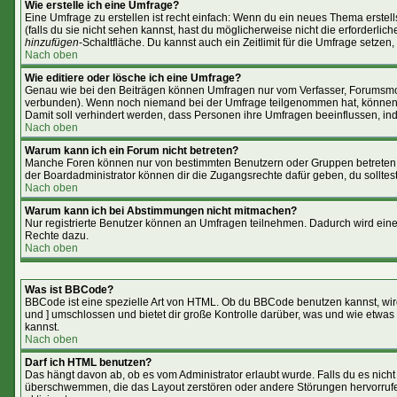
Wie erstelle ich eine Umfrage?
Eine Umfrage zu erstellen ist recht einfach: Wenn du ein neues Thema erstells
(falls du sie nicht sehen kannst, hast du möglicherweise nicht die erforderl
hinzufügen
-Schaltfläche. Du kannst auch ein Zeitlimit für die Umfrage setzen
Nach oben
Wie editiere oder lösche ich eine Umfrage?
Genau wie bei den Beiträgen können Umfragen nur vom Verfasser, Forumsmoder
verbunden). Wenn noch niemand bei der Umfrage teilgenommen hat, können Use
Damit soll verhindert werden, dass Personen ihre Umfragen beeinflussen, in
Nach oben
Warum kann ich ein Forum nicht betreten?
Manche Foren können nur von bestimmten Benutzern oder Gruppen betreten w
der Boardadministrator können dir die Zugangsrechte dafür geben, du solltest
Nach oben
Warum kann ich bei Abstimmungen nicht mitmachen?
Nur registrierte Benutzer können an Umfragen teilnehmen. Dadurch wird eine B
Rechte dazu.
Nach oben
Was ist BBCode?
BBCode ist eine spezielle Art von HTML. Ob du BBCode benutzen kannst, wird
und ] umschlossen und bietet dir große Kontrolle darüber, was und wie etwas 
kannst.
Nach oben
Darf ich HTML benutzen?
Das hängt davon ab, ob es vom Administrator erlaubt wurde. Falls du es nicht 
überschwemmen, die das Layout zerstören oder andere Störungen hervorrufen