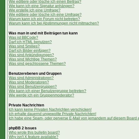
Wie editiere oder lösche ich einen Beitrag?
Wie kann ich eine Signatur anhängen?
Wie erstelle ich eine Umfrage?
Wie editiere oder lösche ich eine Umfrage?
Warum kann ich ein Forum nicht betreten?
Warum kann ich bei Abstimmungen nicht mitmachen?
Was man in und mit Beiträgen tun kann
Was ist BBCode?
Darf ich HTML benutzen?
Was sind Smilies?
Darf ich Bilder einfügen?
Was sind Ankündigungen?
Was sind Wichtige Themen?
Was sind geschlossene Themen?
Benutzerebenen und Gruppen
Was sind Administratoren?
Was sind Moderatoren?
Was sind Benutzergruppen?
Wie kann ich einer Benutzergruppe beitreten?
Wie werde ich ein Gruppenmoderator?
Private Nachrichten
Ich kann keine Privaten Nachrichten verschicken!
Ich erhalte dauernd ungewollte Private Nachrichten!
Ich habe eine Spam- oder perverse E-Mail von jemandem auf diesem Board e
phpBB 2 Issues
Who wrote this bulletin board?
Why isn't X feature available?