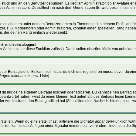
zelstück und an den Benutzer gebunden. Es liegt am Administrator, ob er Avatare er
es Administrators. Du solltest ihn nach dem Grund fragen (Er wird bestimmt einen
ge erscheinen unter deinem Benutzernamen in Themen und in deinem Profil, abhän
r, z. B. Moderatoren oder Administratoren, könnten einen speziellen Rang haben. 
en, der deinen Rang einfach wieder senkt.
rt, mich einzuloggen!
der Administrator diese Funktion zulässt). Damit sollen obszöne Mails von unbeka
Beiträge schreiben
oder Beitragsseite. Es kann sein, dass du dich erst registrieren musst, bevor du 
fragen teilnehmen, usw.
-Liste)
 du nur deine eigenen Beiträge löschen oder editieren. Du kannst einen Beitrag edi
g geantwortet haben, wirst du einen kleinen Text unterhalb des Beitrags lesen können
der Administrator den Beitrag editiert hat (Sie sollten eine Nachricht hinterlassen,
stellen. Wenn du eine erstellt hast, aktiviere die
Signatur anhängen
-Funktion wäh
lst (du kannst das Anfügen einer Signatur immer noch verhindern, indem du die Si