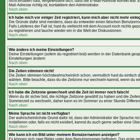
nicht erhalten hast, vergewissere dich, dass die E-Mail-Adresse korrekt war
Mail-Adresse richtig ist, kontaktiere den Administrator.
Nach oben
Ich habe mich vor einiger Zeit registriert, kann mich aber nicht mehr einlo
Die Gründe dafür sind meistens, dass du entweder einen falschen Benutzerna
Falls Letzteres der Fall ist, hast du vielleicht mit dem Account noch nichts 
zu registrieren und tauche wieder ein in die Welt der Diskussionen.
Nach oben
Wie ändere ich meine Einstellungen?
Deine Einstellungen (sofern du registriert bist) werden in der Datenbank gesp
Einstellungen ändern
Nach oben
Die Zeiten stimmen nicht!
Die Zeiten stimmen höchstwahrscheinlich schon, vermutlich hast du einfach die Ze
wählen. Bitte beachte, dass du die Zeitzone nur wechseln kannst, wenn du ein reg
Nach oben
Ich habe die Zeitzone gewechselt und die Zeit ist immer noch falsch!
Wenn du dir sicher bist, die richtige Zeitzone gewählt zu haben und die Zei
Sommerzeit zu wechseln, daher kann es im Sommer zu einer Stunde Differe
Nach oben
Meine Sprache ist nicht verfügbar!
Der wahrscheinlichste Grund dafür ist, dass der Administrator die Sprache ni
installieren oder, falls es nicht existiert, kannst du auch gerne selber eine 
Nach oben
Wie kann ich ein Bild unter meinem Benutzernamen anzeigen?
Es können sich zwei Bilder unter dem Benutzernamen befinden. Das erste geh