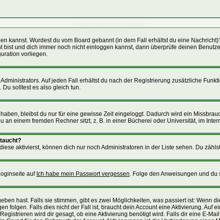
Registrieren und Einloggen
loggen kannst. Wurdest du vom Board gebannt (in dem Fall erhältst du eine Nachric
nt bist und dich immer noch nicht einloggen kannst, dann überprüfe deinen Benutzer
uration vorliegen.
ministrators. Auf jeden Fall erhältst du nach der Registrierung zusätzliche Funktion
Du solltest es also gleich tun.
 haben, bleibst du nur für eine gewisse Zeit eingeloggt. Dadurch wird ein Missbra
an einem fremden Rechner sitzt, z. B. in einer Bücherei oder Universität, im Inter
ftaucht?
iese aktivierst, können dich nur noch Administratoren in der Liste sehen. Du zählst
Loginseite auf
Ich habe mein Passwort vergessen
. Folge den Anweisungen und du s
ben hast. Falls sie stimmen, gibt es zwei Möglichkeiten, was passiert ist: Wenn 
folgen. Falls dies nicht der Fall ist, braucht dein Account eine Aktivierung. Auf 
Registrieren wird dir gesagt, ob eine Aktivierung benötigt wird. Falls dir eine E-M