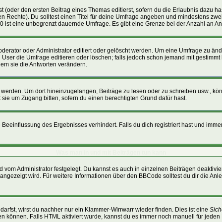
t (oder den ersten Beitrag eines Themas editierst, sofern du die Erlaubnis dazu hast
ichen Rechte). Du solltest einen Titel für deine Umfrage angeben und mindestens zw
, 0 ist eine unbegrenzt dauernde Umfrage. Es gibt eine Grenze bei der Anzahl an Ant
ator oder Administrator editiert oder gelöscht werden. Um eine Umfrage zu änder
r die Umfrage editieren oder löschen; falls jedoch schon jemand mit gestimmt h
dem sie die Antworten verändern.
erden. Um dort hineinzugelangen, Beiträge zu lesen oder zu schreiben usw., kön
 sie um Zugang bitten, sofern du einen berechtigten Grund dafür hast.
eeinflussung des Ergebnisses verhindert. Falls du dich registriert hast und immer 
Was man in und mit Beiträgen tun kann
 vom Administrator festgelegt. Du kannst es auch in einzelnen Beiträgen deaktivi
angezeigt wird. Für weitere Informationen über den BBCode solltest du dir die Anl
darfst, wirst du nachher nur ein Klammer-Wirrwarr wieder finden. Dies ist eine
Sich
 können. Falls HTML aktiviert wurde, kannst du es immer noch manuell für jeden 