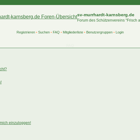
sv-murrhardt-karnsberg.de
Forum des Schützenvereins "Frisch 
Registrieren
•
Suchen
•
FAQ
•
Mitgliederliste
•
Benutzergruppen
•
Login
FAQ
ucht?
!
 mich einzuloggen!