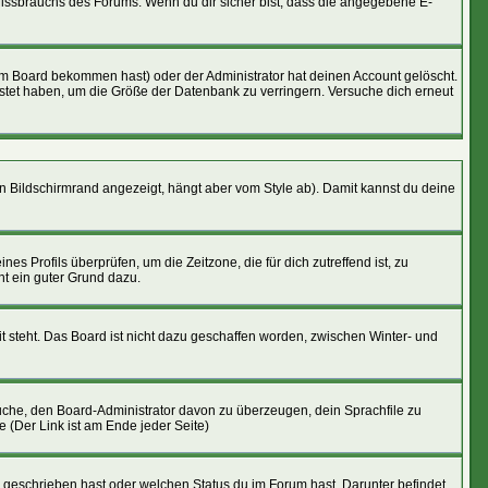
 Missbrauchs des Forums. Wenn du dir sicher bist, dass die angegebene E-
om Board bekommen hast) oder der Administrator hat deinen Account gelöscht.
epostet haben, um die Größe der Datenbank zu verringern. Versuche dich erneut
n Bildschirmrand angezeigt, hängt aber vom Style ab). Damit kannst du deine
nes Profils überprüfen, um die Zeitzone, die für dich zutreffend ist, zu
cht ein guter Grund dazu.
t steht. Das Board ist nicht dazu geschaffen worden, zwischen Winter- und
rsuche, den Board-Administrator davon zu überzeugen, dein Sprachfile zu
e (Der Link ist am Ende jeder Seite)
u geschrieben hast oder welchen Status du im Forum hast. Darunter befindet