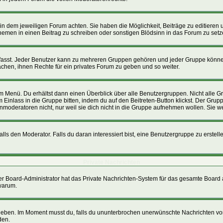
n dem jeweiligen Forum achten. Sie haben die Möglichkeit, Beiträge zu editieren 
men in einen Beitrag zu schreiben oder sonstigen Blödsinn in das Forum zu setz
st. Jeder Benutzer kann zu mehreren Gruppen gehören und jeder Gruppe können sp
hen, ihnen Rechte für ein privates Forum zu geben und so weiter.
im Menü. Du erhältst dann einen Überblick über alle Benutzergruppen. Nicht alle
um Einlass in die Gruppe bitten, indem du auf den Beitreten-Button klickst. Der G
nmoderatoren nicht, nur weil sie dich nicht in die Gruppe aufnehmen wollen. Sie 
s den Moderator. Falls du daran interessiert bist, eine Benutzergruppe zu erstellen
Private Nachrichten
, der Board-Administrator hat das Private Nachrichten-System für das gesamte Board
 warum.
 geben. Im Moment musst du, falls du ununterbrochen unerwünschte Nachrichten von 
den.