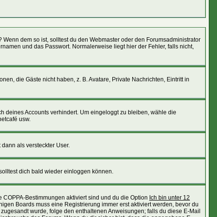
ht)? Wenn dem so ist, solltest du den Webmaster oder den Forumsadministrator
namen und das Passwort. Normalerweise liegt hier der Fehler, falls nicht,
en, die Gäste nicht haben, z. B. Avatare, Private Nachrichten, Eintritt in
uch deines Accounts verhindert. Um eingeloggt zu bleiben, wähle die
netcafé usw.
 dann als versteckter User.
olltest dich bald wieder einloggen können.
die COPPA-Bestimmungen aktiviert sind und du die Option
Ich bin unter 12
einigen Boards muss eine Registrierung immer erst aktiviert werden, bevor du
ail zugesandt wurde, folge den enthaltenen Anweisungen; falls du diese E-Mail