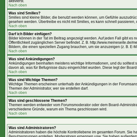
aktivierst.
Nach oben
Was sind Smilies?
Smilies sind kleine Bilder, die benutzt werden können, um Gefühle auszudrücke
gesehen werden. Übertreibe es nicht mit Smilies, es kann schnell passieren, 
Nach oben
Darf ich Bilder einfügen?
Bilder können in der Tat im Beitrag angezeigt werden. Auf jeden Fall gibt es
Öffentlichkeit zugänglichen Server befindet. Z. B. http://www.meineseite.de/me
Bildern, die einen speziellen Zugang brauchen, um sie anzuzeigen (z. B. E-
Nach oben
Was sind Ankündigungen?
Ankündigungen beinhalten meistens wichtige Informationen, und du solltest
davon ab, was für Befugnisse dazu eingerichtet wurden. Diese legt der Board-
Nach oben
Was sind Wichtige Themen?
Wichtige Themen erscheinen unterhalb der Ankündigungen in der Forumsansic
Themen der Administrator, wer sie erstellen darf.
Nach oben
Was sind geschlossene Themen?
Themen werden entweder vom Forumsmoderator oder dem Board-Administrator 
verschiedene Gründe, warum ein Thema geschlossen wird.
Nach oben
Was sind Administratoren?
Administratoren haben die höchste Kontrollebene im gesamten Forum. Sie ha
Benutzergruppen erstellen, Moderatoren ernennen usw. Sie haben außerdem 