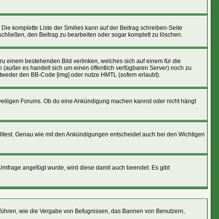
 Die komplette Liste der Smilies kann auf der Beitrag schreiben-Seite
tschließen, den Beitrag zu bearbeiten oder sogar komplett zu löschen.
 zu einem bestehenden Bild verlinken, welches sich auf einem für die
den (außer es handelt sich um einen öffentlich verfügbaren Server) noch zu
ntweder den BB-Code [img] oder nutze HMTL (sofern erlaubt).
eweiligen Forums. Ob du eine Ankündigung machen kannst oder nicht hängt
lltest. Genau wie mit den Ankündigungen entscheidet auch bei den Wichtigen
frage angefügt wurde, wird diese damit auch beendet. Es gibt
führen, wie die Vergabe von Befugnissen, das Bannen von Benutzern,