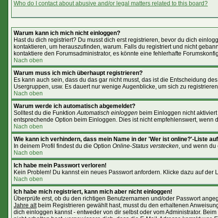
Who do I contact about abusive and/or legal matters related to this board?
Warum kann ich mich nicht einloggen?
Hast du dich registriert? Du musst dich erst registrieren, bevor du dich ein
kontaktieren, um herauszufinden, warum. Falls du registriert und nicht geban
kontaktiere den Forumsadministrator, es könnte eine fehlerhafte Forumskonfig
Nach oben
Warum muss ich mich überhaupt registrieren?
Es kann auch sein, dass du das gar nicht musst, das ist die Entscheidung des Ad
Usergruppen, usw. Es dauert nur wenige Augenblicke, um sich zu registrieren. 
Nach oben
Warum werde ich automatisch abgemeldet?
Solltest du die Funktion
Automatisch einloggen
beim Einloggen nicht aktiviert
entsprechende Option beim Einloggen. Dies ist nicht empfehlenswert, wenn du 
Nach oben
Wie kann ich verhindern, dass mein Name in der 'Wer ist online?'-Liste au
In deinem Profil findest du die Option
Online-Status verstecken
, und wenn du d
Nach oben
Ich habe mein Passwort verloren!
Kein Problem! Du kannst ein neues Passwort anfordern. Klicke dazu auf der 
Nach oben
Ich habe mich registriert, kann mich aber nicht einloggen!
Überprüfe erst, ob du den richtigen Benutzernamen und/oder Passwort angege
Jahre alt
beim Registrieren gewählt hast, musst du den erhaltenen Anweisungen 
dich einloggen kannst - entweder von dir selbst oder vom Administrator. Beim 