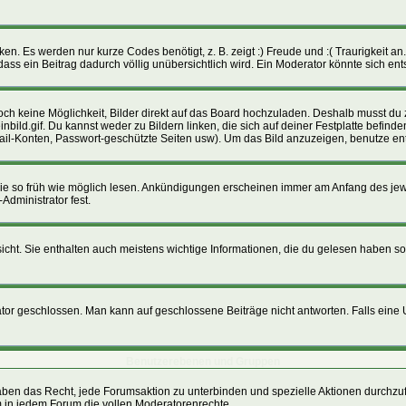
n. Es werden nur kurze Codes benötigt, z. B. zeigt :) Freude und :( Traurigkeit an.
dass ein Beitrag dadurch völlig unübersichtlich wird. Ein Moderator könnte sich en
 noch keine Möglichkeit, Bilder direkt auf das Board hochzuladen. Deshalb musst du
inbild.gif. Du kannst weder zu Bildern linken, die sich auf deiner Festplatte befin
Mail-Konten, Passwort-geschützte Seiten usw). Um das Bild anzuzeigen, benutze e
 sie so früh wie möglich lesen. Ankündigungen erscheinen immer am Anfang des j
Administrator fest.
ht. Sie enthalten auch meistens wichtige Informationen, die du gelesen haben so
geschlossen. Man kann auf geschlossene Beiträge nicht antworten. Falls eine Um
Benutzerebenen und Gruppen
ben das Recht, jede Forumsaktion zu unterbinden und spezielle Aktionen durchzu
in jedem Forum die vollen Moderatorenrechte.