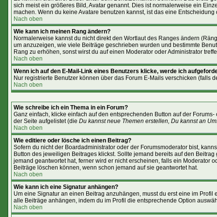
sich meist ein größeres Bild, Avatar genannt. Dies ist normalerweise ein Ein
machen. Wenn du keine Avatare benutzen kannst, ist das eine Entscheidung d
Nach oben
Wie kann ich meinen Rang ändern?
Normalerweise kannst du nicht direkt den Wortlaut des Ranges ändern (Rän
um anzuzeigen, wie viele Beiträge geschrieben wurden und bestimmte Benutze
Rang zu erhöhen, sonst wirst du auf einen Moderator oder Administrator treff
Nach oben
Wenn ich auf den E-Mail-Link eines Benutzers klicke, werde ich aufgeforde
Nur registrierte Benutzer können über das Forum E-Mails verschicken (falls 
Nach oben
Wie schreibe ich ein Thema in ein Forum?
Ganz einfach, klicke einfach auf den entsprechenden Button auf der Forums- 
der Seite aufgelistet (die
Du kannst neue Themen erstellen, Du kannst an Um
Nach oben
Wie editiere oder lösche ich einen Beitrag?
Sofern du nicht der Boardadministrator oder der Forumsmoderator bist, kannst
Button des jeweiligen Beitrages klickst. Sollte jemand bereits auf den Beitra
jemand geantwortet hat, ferner wird er nicht erscheinen, falls ein Moderator o
Beiträge löschen können, wenn schon jemand auf sie geantwortet hat.
Nach oben
Wie kann ich eine Signatur anhängen?
Um eine Signatur an einen Beitrag anzuhängen, musst du erst eine im Profil er
alle Beiträge anhängen, indem du im Profil die entsprechende Option auswäh
Nach oben