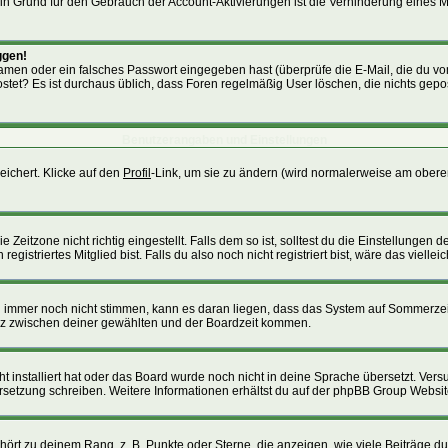
. Ein Grund für den Gebrauch der Account-Aktivierungen ist die Verhinderung eines
ggen!
men oder ein falsches Passwort eingegeben hast (überprüfe die E-Mail, die du v
gepostet? Es ist durchaus üblich, dass Foren regelmäßig User löschen, die nichts g
Benutzerangaben und Einstellungen
eichert. Klicke auf den
Profil
-Link, um sie zu ändern (wird normalerweise am obere
itzone nicht richtig eingestellt. Falls dem so ist, solltest du die Einstellungen dei
istriertes Mitglied bist. Falls du also noch nicht registriert bist, wäre das viellei
ten immer noch nicht stimmen, kann es daran liegen, dass das System auf Sommerzei
nz zwischen deiner gewählten und der Boardzeit kommen.
cht installiert hat oder das Board wurde noch nicht in deine Sprache übersetzt. Ve
Übersetzung schreiben. Weitere Informationen erhältst du auf der phpBB Group Websit
ört zu deinem Rang, z. B. Punkte oder Sterne, die anzeigen, wie viele Beiträge d