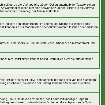
), solltest du die
Umfrage hinzufügen
-Option unterhalb der Textbox sehen
ei Antwortmöglichkeiten (um eine Antwort anzugeben, klicke auf die
Antwort
wortoptionen, diese legt der Administrator fest.
n, editiere den ersten Beitrag im Thema (die Umfrage ist immer damit
at, können sie nur Moderatoren oder Administratoren löschen oder editieren.
ntest du eine spezielle Erlaubnis brauchen. Nur der Forumsmoderator und
noch nicht mitstimmen kannst, hast du vermutlich nicht die erforderlichen
eren. BBCode selbst ist HTML sehr ähnlich, die Tags sind von den Klammern [
eitung anschauen, die du von der Beitrag schreiben-Seite aus erreichen
erung
, um Leute davon abzuhalten, das Forum mit unnötigen Tags zu
Beitrag deaktivieren, indem du beim Schreiben die entsprechende Option