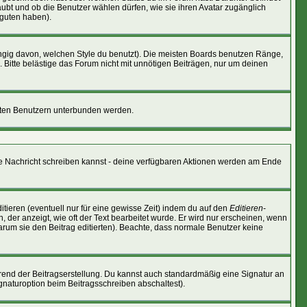
laubt und ob die Benutzer wählen dürfen, wie sie ihren Avatar zugänglich
 guten haben).
gig davon, welchen Style du benutzt). Die meisten Boards benutzen Ränge,
Bitte belästige das Forum nicht mit unnötigen Beiträgen, nur um deinen
nnten Benutzern unterbunden werden.
eine Nachricht schreiben kannst - deine verfügbaren Aktionen werden am Ende
tieren (eventuell nur für eine gewisse Zeit) indem du auf den
Editieren
-
, der anzeigt, wie oft der Text bearbeitet wurde. Er wird nur erscheinen, wenn
 warum sie den Beitrag editierten). Beachte, dass normale Benutzer keine
rend der Beitragserstellung. Du kannst auch standardmäßig eine Signatur an
gnaturoption beim Beitragsschreiben abschaltest).