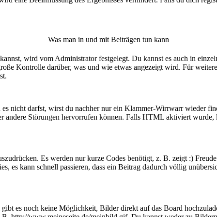
Was man in und mit Beiträgen tun kann
nst, wird vom Administrator festgelegt. Du kannst es auch in einzel
roße Kontrolle darüber, was und wie etwas angezeigt wird. Für weitere
st.
es nicht darfst, wirst du nachher nur ein Klammer-Wirrwarr wieder fin
 andere Störungen hervorrufen können. Falls HTML aktiviert wurde, k
szudrücken. Es werden nur kurze Codes benötigt, z. B. zeigt :) Freude 
es, es kann schnell passieren, dass ein Beitrag dadurch völlig unübersi
l gibt es noch keine Möglichkeit, Bilder direkt auf das Board hochzul
. B. http://www.meineseite.de/meinbild.gif. Du kannst weder zu Bildern l