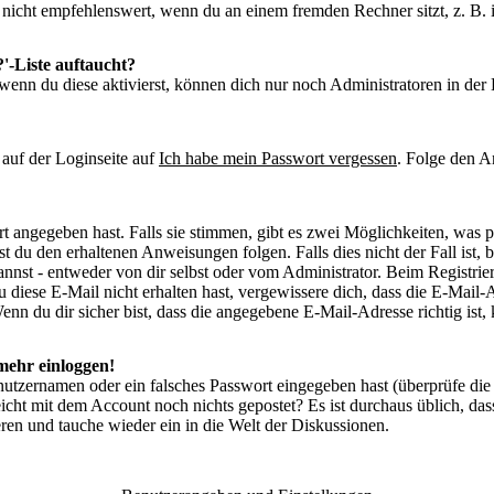
nicht empfehlenswert, wenn du an einem fremden Rechner sitzt, z. B. in
'-Liste auftaucht?
wenn du diese aktivierst, können dich nur noch Administratoren in der L
auf der Loginseite auf
Ich habe mein Passwort vergessen
. Folge den A
t angegeben hast. Falls sie stimmen, gibt es zwei Möglichkeiten, was 
t du den erhaltenen Anweisungen folgen. Falls dies nicht der Fall ist,
nnst - entweder von dir selbst oder vom Administrator. Beim Registriere
 diese E-Mail nicht erhalten hast, vergewissere dich, dass die E-Mail
n du dir sicher bist, dass die angegebene E-Mail-Adresse richtig ist, 
 mehr einloggen!
nutzernamen oder ein falsches Passwort eingegeben hast (überprüfe di
elleicht mit dem Account noch nichts gepostet? Es ist durchaus üblich, d
ren und tauche wieder ein in die Welt der Diskussionen.