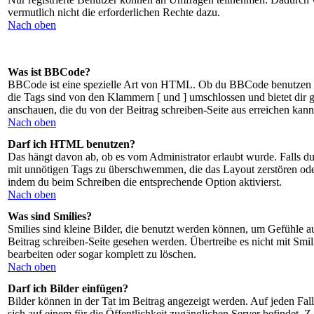
vermutlich nicht die erforderlichen Rechte dazu.
Nach oben
Was ist BBCode?
BBCode ist eine spezielle Art von HTML. Ob du BBCode benutzen kan
die Tags sind von den Klammern [ und ] umschlossen und bietet dir g
anschauen, die du von der Beitrag schreiben-Seite aus erreichen kann
Nach oben
Darf ich HTML benutzen?
Das hängt davon ab, ob es vom Administrator erlaubt wurde. Falls du 
mit unnötigen Tags zu überschwemmen, die das Layout zerstören oder
indem du beim Schreiben die entsprechende Option aktivierst.
Nach oben
Was sind Smilies?
Smilies sind kleine Bilder, die benutzt werden können, um Gefühle au
Beitrag schreiben-Seite gesehen werden. Übertreibe es nicht mit Smili
bearbeiten oder sogar komplett zu löschen.
Nach oben
Darf ich Bilder einfügen?
Bilder können in der Tat im Beitrag angezeigt werden. Auf jeden Fal
sich auf einem für die Öffentlichkeit zugänglichen Server befindet. Z