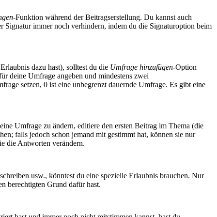
ngen
-Funktion während der Beitragserstellung. Du kannst auch
er Signatur immer noch verhindern, indem du die Signaturoption beim
Erlaubnis dazu hast), solltest du die
Umfrage hinzufügen
-Option
tel für deine Umfrage angeben und mindestens zwei
Umfrage setzen, 0 ist eine unbegrenzt dauernde Umfrage. Es gibt eine
ine Umfrage zu ändern, editiere den ersten Beitrag im Thema (die
n; falls jedoch schon jemand mit gestimmt hat, können sie nur
ie die Antworten verändern.
hreiben usw., könntest du eine spezielle Erlaubnis brauchen. Nur
en berechtigten Grund dafür hast.
riert hast und immer noch nicht mitstimmen kannst, hast du