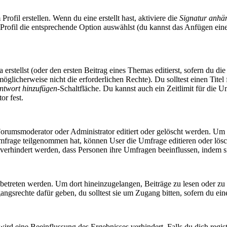
ofil erstellen. Wenn du eine erstellt hast, aktiviere die
Signatur anhä
 Profil die entsprechende Option auswählst (du kannst das Anfügen ein
rstellst (oder den ersten Beitrag eines Themas editierst, sofern du die 
u möglicherweise nicht die erforderlichen Rechte). Du solltest einen Ti
ntwort hinzufügen
-Schaltfläche. Du kannst auch ein Zeitlimit für die 
or fest.
rumsmoderator oder Administrator editiert oder gelöscht werden. Um e
rage teilgenommen hat, können User die Umfrage editieren oder lösche
 verhindert werden, dass Personen ihre Umfragen beeinflussen, indem s
reten werden. Um dort hineinzugelangen, Beiträge zu lesen oder zu sc
gsrechte dafür geben, du solltest sie um Zugang bitten, sofern du ein
rd eine Beeinflussung des Ergebnisses verhindert. Falls du dich regist