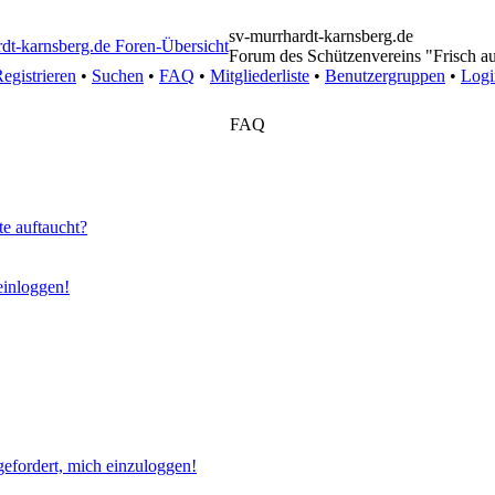
sv-murrhardt-karnsberg.de
Forum des Schützenvereins "Frisch a
egistrieren
•
Suchen
•
FAQ
•
Mitgliederliste
•
Benutzergruppen
•
Logi
FAQ
te auftaucht?
 einloggen!
gefordert, mich einzuloggen!