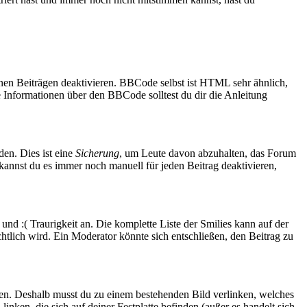
nen Beiträgen deaktivieren. BBCode selbst ist HTML sehr ähnlich,
 Informationen über den BBCode solltest du dir die Anleitung
den. Dies ist eine
Sicherung
, um Leute davon abzuhalten, das Forum
annst du es immer noch manuell für jeden Beitrag deaktivieren,
und :( Traurigkeit an. Die komplette Liste der Smilies kann auf der
chtlich wird. Ein Moderator könnte sich entschließen, den Beitrag zu
aden. Deshalb musst du zu einem bestehenden Bild verlinken, welches
inken, die sich auf deiner Festplatte befinden (außer es handelt sich