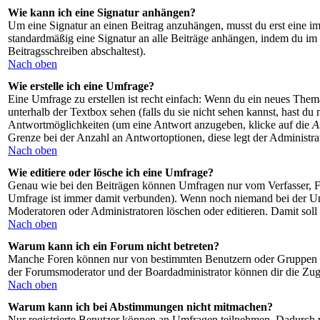
Wie kann ich eine Signatur anhängen?
Um eine Signatur an einen Beitrag anzuhängen, musst du erst eine im Pr
standardmäßig eine Signatur an alle Beiträge anhängen, indem du im
Beitragsschreiben abschaltest).
Nach oben
Wie erstelle ich eine Umfrage?
Eine Umfrage zu erstellen ist recht einfach: Wenn du ein neues Thema e
unterhalb der Textbox sehen (falls du sie nicht sehen kannst, hast d
Antwortmöglichkeiten (um eine Antwort anzugeben, klicke auf die
A
Grenze bei der Anzahl an Antwortoptionen, diese legt der Administrat
Nach oben
Wie editiere oder lösche ich eine Umfrage?
Genau wie bei den Beiträgen können Umfragen nur vom Verfasser, Fo
Umfrage ist immer damit verbunden). Wenn noch niemand bei der Umf
Moderatoren oder Administratoren löschen oder editieren. Damit soll
Nach oben
Warum kann ich ein Forum nicht betreten?
Manche Foren können nur von bestimmten Benutzern oder Gruppen bet
der Forumsmoderator und der Boardadministrator können dir die Zugan
Nach oben
Warum kann ich bei Abstimmungen nicht mitmachen?
Nur registrierte Benutzer können an Umfragen teilnehmen. Dadurch wi