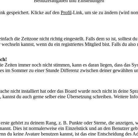
Benutzerangaben und Einstellungen
bank gespeichert. Klicke auf den
Profil
-Link, um sie zu ändern (wird no
ach die Zeitzone nicht richtig eingestellt. Falls dem so ist, solltest du
 wechseln kannst, wenn du ein registriertes Mitglied bist. Falls du also n
sch!
die Zeiten immer noch nicht stimmen, kann es daran liegen, dass das Sy
es im Sommer zu einer Stunde Differenz zwischen deiner gewählten u
rache nicht installiert hat oder das Board wurde noch nicht in deine S
tiert, kannst du auch gerne selber eine Übersetzung schreiben. Weitere 
ste gehört zu deinem Rang, z. B. Punkte oder Sterne, die anzeigen, w
enannt. Dies ist normalerweise ein Einzelstück und an den Benutzer geb
n du keine Avatare benutzen kannst, ist das eine Entscheidung des Ad