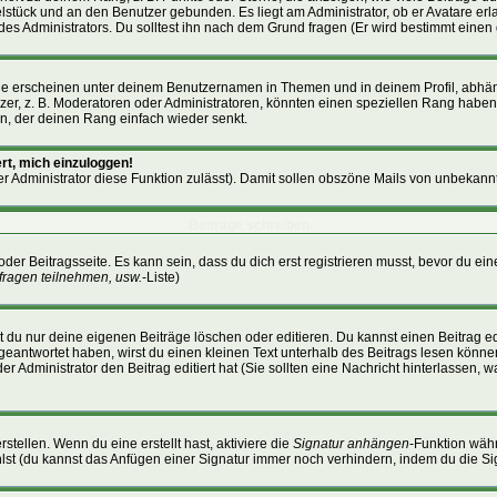
zelstück und an den Benutzer gebunden. Es liegt am Administrator, ob er Avatare er
es Administrators. Du solltest ihn nach dem Grund fragen (Er wird bestimmt einen
ge erscheinen unter deinem Benutzernamen in Themen und in deinem Profil, abhän
r, z. B. Moderatoren oder Administratoren, könnten einen speziellen Rang haben. 
en, der deinen Rang einfach wieder senkt.
rt, mich einzuloggen!
der Administrator diese Funktion zulässt). Damit sollen obszöne Mails von unbeka
Beiträge schreiben
oder Beitragsseite. Es kann sein, dass du dich erst registrieren musst, bevor du 
fragen teilnehmen, usw.
-Liste)
 du nur deine eigenen Beiträge löschen oder editieren. Du kannst einen Beitrag edi
g geantwortet haben, wirst du einen kleinen Text unterhalb des Beitrags lesen können
der Administrator den Beitrag editiert hat (Sie sollten eine Nachricht hinterlassen,
stellen. Wenn du eine erstellt hast, aktiviere die
Signatur anhängen
-Funktion wäh
lst (du kannst das Anfügen einer Signatur immer noch verhindern, indem du die Si