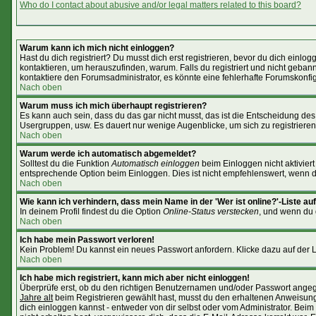
Who do I contact about abusive and/or legal matters related to this board?
Warum kann ich mich nicht einloggen?
Hast du dich registriert? Du musst dich erst registrieren, bevor du dich ein
kontaktieren, um herauszufinden, warum. Falls du registriert und nicht geban
kontaktiere den Forumsadministrator, es könnte eine fehlerhafte Forumskonfig
Nach oben
Warum muss ich mich überhaupt registrieren?
Es kann auch sein, dass du das gar nicht musst, das ist die Entscheidung des Ad
Usergruppen, usw. Es dauert nur wenige Augenblicke, um sich zu registrieren. 
Nach oben
Warum werde ich automatisch abgemeldet?
Solltest du die Funktion
Automatisch einloggen
beim Einloggen nicht aktiviert
entsprechende Option beim Einloggen. Dies ist nicht empfehlenswert, wenn du 
Nach oben
Wie kann ich verhindern, dass mein Name in der 'Wer ist online?'-Liste au
In deinem Profil findest du die Option
Online-Status verstecken
, und wenn du d
Nach oben
Ich habe mein Passwort verloren!
Kein Problem! Du kannst ein neues Passwort anfordern. Klicke dazu auf der 
Nach oben
Ich habe mich registriert, kann mich aber nicht einloggen!
Überprüfe erst, ob du den richtigen Benutzernamen und/oder Passwort angege
Jahre alt
beim Registrieren gewählt hast, musst du den erhaltenen Anweisungen 
dich einloggen kannst - entweder von dir selbst oder vom Administrator. Beim 