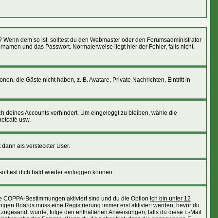
ht)? Wenn dem so ist, solltest du den Webmaster oder den Forumsadministrator
namen und das Passwort. Normalerweise liegt hier der Fehler, falls nicht,
en, die Gäste nicht haben, z. B. Avatare, Private Nachrichten, Eintritt in
uch deines Accounts verhindert. Um eingeloggt zu bleiben, wähle die
netcafé usw.
 dann als versteckter User.
olltest dich bald wieder einloggen können.
die COPPA-Bestimmungen aktiviert sind und du die Option
Ich bin unter 12
einigen Boards muss eine Registrierung immer erst aktiviert werden, bevor du
ail zugesandt wurde, folge den enthaltenen Anweisungen; falls du diese E-Mail