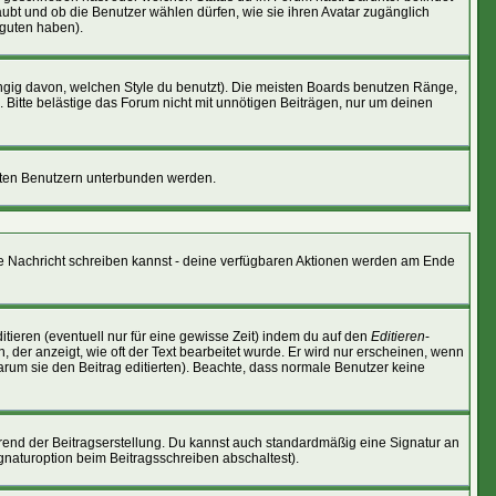
laubt und ob die Benutzer wählen dürfen, wie sie ihren Avatar zugänglich
 guten haben).
gig davon, welchen Style du benutzt). Die meisten Boards benutzen Ränge,
Bitte belästige das Forum nicht mit unnötigen Beiträgen, nur um deinen
nnten Benutzern unterbunden werden.
eine Nachricht schreiben kannst - deine verfügbaren Aktionen werden am Ende
tieren (eventuell nur für eine gewisse Zeit) indem du auf den
Editieren
-
, der anzeigt, wie oft der Text bearbeitet wurde. Er wird nur erscheinen, wenn
 warum sie den Beitrag editierten). Beachte, dass normale Benutzer keine
rend der Beitragserstellung. Du kannst auch standardmäßig eine Signatur an
gnaturoption beim Beitragsschreiben abschaltest).