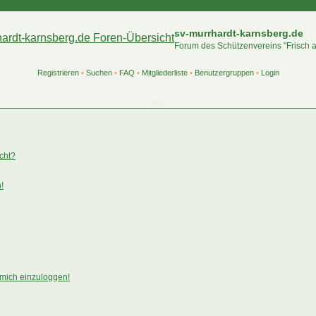
sv-murrhardt-karnsberg.de
Forum des Schützenvereins "Frisch 
Registrieren
•
Suchen
•
FAQ
•
Mitgliederliste
•
Benutzergruppen
•
Login
FAQ
ucht?
!
 mich einzuloggen!