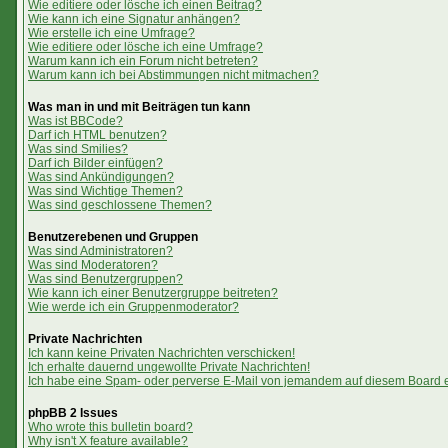
Wie editiere oder lösche ich einen Beitrag?
Wie kann ich eine Signatur anhängen?
Wie erstelle ich eine Umfrage?
Wie editiere oder lösche ich eine Umfrage?
Warum kann ich ein Forum nicht betreten?
Warum kann ich bei Abstimmungen nicht mitmachen?
Was man in und mit Beiträgen tun kann
Was ist BBCode?
Darf ich HTML benutzen?
Was sind Smilies?
Darf ich Bilder einfügen?
Was sind Ankündigungen?
Was sind Wichtige Themen?
Was sind geschlossene Themen?
Benutzerebenen und Gruppen
Was sind Administratoren?
Was sind Moderatoren?
Was sind Benutzergruppen?
Wie kann ich einer Benutzergruppe beitreten?
Wie werde ich ein Gruppenmoderator?
Private Nachrichten
Ich kann keine Privaten Nachrichten verschicken!
Ich erhalte dauernd ungewollte Private Nachrichten!
Ich habe eine Spam- oder perverse E-Mail von jemandem auf diesem Board e
phpBB 2 Issues
Who wrote this bulletin board?
Why isn't X feature available?