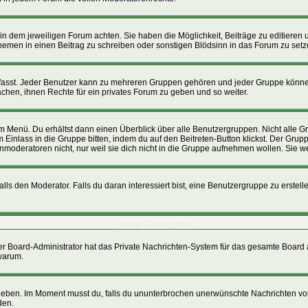
n dem jeweiligen Forum achten. Sie haben die Möglichkeit, Beiträge zu editieren 
men in einen Beitrag zu schreiben oder sonstigen Blödsinn in das Forum zu setz
st. Jeder Benutzer kann zu mehreren Gruppen gehören und jeder Gruppe können sp
hen, ihnen Rechte für ein privates Forum zu geben und so weiter.
im Menü. Du erhältst dann einen Überblick über alle Benutzergruppen. Nicht alle
um Einlass in die Gruppe bitten, indem du auf den Beitreten-Button klickst. Der G
nmoderatoren nicht, nur weil sie dich nicht in die Gruppe aufnehmen wollen. Sie 
s den Moderator. Falls du daran interessiert bist, eine Benutzergruppe zu erstellen
Private Nachrichten
, der Board-Administrator hat das Private Nachrichten-System für das gesamte Board
 warum.
 geben. Im Moment musst du, falls du ununterbrochen unerwünschte Nachrichten von 
den.