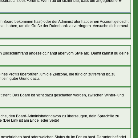
 Missbrauchs des Forums. Wenn du dir sicher bist, dass die angegebene E-
om Board bekommen hast) oder der Administrator hat deinen Account gelöscht.
epostet haben, um die Größe der Datenbank zu verringern. Versuche dich erneut
n Bildschirmrand angezeigt, hängt aber vom Style ab). Damit kannst du deine
nes Profils überprüfen, um die Zeitzone, die für dich zutreffend ist, zu
cht ein guter Grund dazu.
t steht. Das Board ist nicht dazu geschaffen worden, zwischen Winter- und
rsuche, den Board-Administrator davon zu überzeugen, dein Sprachfile zu
e (Der Link ist am Ende jeder Seite)
u geschrieben hast oder welchen Status du im Forum hast. Darunter befindet