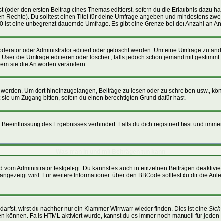
t (oder den ersten Beitrag eines Themas editierst, sofern du die Erlaubnis dazu hast
ichen Rechte). Du solltest einen Titel für deine Umfrage angeben und mindestens zw
, 0 ist eine unbegrenzt dauernde Umfrage. Es gibt eine Grenze bei der Anzahl an Ant
ator oder Administrator editiert oder gelöscht werden. Um eine Umfrage zu änder
r die Umfrage editieren oder löschen; falls jedoch schon jemand mit gestimmt h
dem sie die Antworten verändern.
erden. Um dort hineinzugelangen, Beiträge zu lesen oder zu schreiben usw., kön
 sie um Zugang bitten, sofern du einen berechtigten Grund dafür hast.
eeinflussung des Ergebnisses verhindert. Falls du dich registriert hast und immer 
Was man in und mit Beiträgen tun kann
 vom Administrator festgelegt. Du kannst es auch in einzelnen Beiträgen deaktivi
angezeigt wird. Für weitere Informationen über den BBCode solltest du dir die Anl
darfst, wirst du nachher nur ein Klammer-Wirrwarr wieder finden. Dies ist eine
Sich
 können. Falls HTML aktiviert wurde, kannst du es immer noch manuell für jeden 