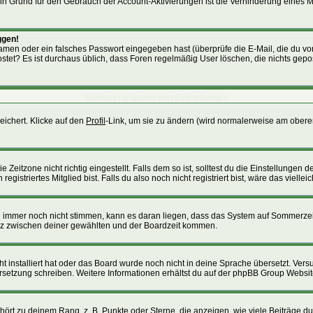
. Ein Grund für den Gebrauch der Account-Aktivierungen ist die Verhinderung eines
ggen!
men oder ein falsches Passwort eingegeben hast (überprüfe die E-Mail, die du v
gepostet? Es ist durchaus üblich, dass Foren regelmäßig User löschen, die nichts g
Benutzerangaben und Einstellungen
eichert. Klicke auf den
Profil
-Link, um sie zu ändern (wird normalerweise am obere
itzone nicht richtig eingestellt. Falls dem so ist, solltest du die Einstellungen dei
istriertes Mitglied bist. Falls du also noch nicht registriert bist, wäre das viellei
ten immer noch nicht stimmen, kann es daran liegen, dass das System auf Sommerzei
nz zwischen deiner gewählten und der Boardzeit kommen.
cht installiert hat oder das Board wurde noch nicht in deine Sprache übersetzt. Ve
Übersetzung schreiben. Weitere Informationen erhältst du auf der phpBB Group Websit
ört zu deinem Rang, z. B. Punkte oder Sterne, die anzeigen, wie viele Beiträge d