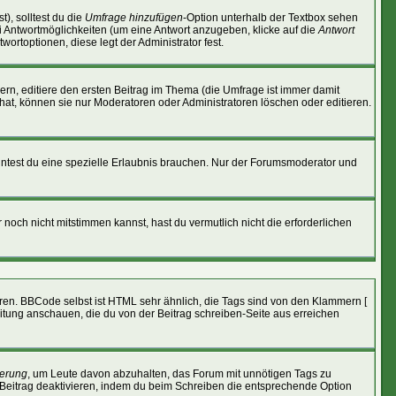
), solltest du die
Umfrage hinzufügen
-Option unterhalb der Textbox sehen
ei Antwortmöglichkeiten (um eine Antwort anzugeben, klicke auf die
Antwort
wortoptionen, diese legt der Administrator fest.
n, editiere den ersten Beitrag im Thema (die Umfrage ist immer damit
at, können sie nur Moderatoren oder Administratoren löschen oder editieren.
ntest du eine spezielle Erlaubnis brauchen. Nur der Forumsmoderator und
noch nicht mitstimmen kannst, hast du vermutlich nicht die erforderlichen
eren. BBCode selbst ist HTML sehr ähnlich, die Tags sind von den Klammern [
eitung anschauen, die du von der Beitrag schreiben-Seite aus erreichen
erung
, um Leute davon abzuhalten, das Forum mit unnötigen Tags zu
Beitrag deaktivieren, indem du beim Schreiben die entsprechende Option