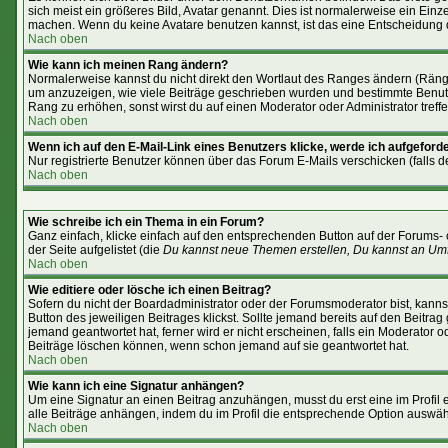
sich meist ein größeres Bild, Avatar genannt. Dies ist normalerweise ein Ein
machen. Wenn du keine Avatare benutzen kannst, ist das eine Entscheidung d
Nach oben
Wie kann ich meinen Rang ändern?
Normalerweise kannst du nicht direkt den Wortlaut des Ranges ändern (Rän
um anzuzeigen, wie viele Beiträge geschrieben wurden und bestimmte Benutze
Rang zu erhöhen, sonst wirst du auf einen Moderator oder Administrator treff
Nach oben
Wenn ich auf den E-Mail-Link eines Benutzers klicke, werde ich aufgeforde
Nur registrierte Benutzer können über das Forum E-Mails verschicken (falls 
Nach oben
Wie schreibe ich ein Thema in ein Forum?
Ganz einfach, klicke einfach auf den entsprechenden Button auf der Forums- 
der Seite aufgelistet (die
Du kannst neue Themen erstellen, Du kannst an Um
Nach oben
Wie editiere oder lösche ich einen Beitrag?
Sofern du nicht der Boardadministrator oder der Forumsmoderator bist, kannst
Button des jeweiligen Beitrages klickst. Sollte jemand bereits auf den Beitra
jemand geantwortet hat, ferner wird er nicht erscheinen, falls ein Moderator o
Beiträge löschen können, wenn schon jemand auf sie geantwortet hat.
Nach oben
Wie kann ich eine Signatur anhängen?
Um eine Signatur an einen Beitrag anzuhängen, musst du erst eine im Profil er
alle Beiträge anhängen, indem du im Profil die entsprechende Option auswäh
Nach oben