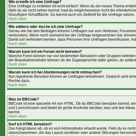
Wie erstelle ich eine Umfrage?
Eine Umfrage zu erstellen ist recht einfach: Wenn du ein neues Thema erstells
(falls du sie nicht sehen kannst, hast du möglicherweise nicht die erforderl
hinzufügen
-Schaltfläche. Du kannst auch ein Zeitlimit für die Umfrage setzen
Nach oben
Wie editiere oder lösche ich eine Umfrage?
Genau wie bei den Beiträgen können Umfragen nur vom Verfasser, Forumsmoder
verbunden). Wenn noch niemand bei der Umfrage teilgenommen hat, können Use
Damit soll verhindert werden, dass Personen ihre Umfragen beeinflussen, in
Nach oben
Warum kann ich ein Forum nicht betreten?
Manche Foren können nur von bestimmten Benutzern oder Gruppen betreten w
der Boardadministrator können dir die Zugangsrechte dafür geben, du solltest
Nach oben
Warum kann ich bei Abstimmungen nicht mitmachen?
Nur registrierte Benutzer können an Umfragen teilnehmen. Dadurch wird eine B
Rechte dazu.
Nach oben
Was ist BBCode?
BBCode ist eine spezielle Art von HTML. Ob du BBCode benutzen kannst, wird
und ] umschlossen und bietet dir große Kontrolle darüber, was und wie etwas 
kannst.
Nach oben
Darf ich HTML benutzen?
Das hängt davon ab, ob es vom Administrator erlaubt wurde. Falls du es nicht 
überschwemmen, die das Layout zerstören oder andere Störungen hervorrufen