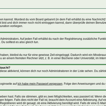
Registrieren und Einloggen
loggen kannst. Wurdest du vom Board gebannt (in dem Fall erhältst du eine Nachric
nt bist und dich immer noch nicht einloggen kannst, dann überprüfe deinen Benutzer
uration vorliegen.
ministrators. Auf jeden Fall erhältst du nach der Registrierung zusätzliche Funktion
Du solltest es also gleich tun.
 haben, bleibst du nur für eine gewisse Zeit eingeloggt. Dadurch wird ein Missbra
an einem fremden Rechner sitzt, z. B. in einer Bücherei oder Universität, im Inter
ftaucht?
iese aktivierst, können dich nur noch Administratoren in der Liste sehen. Du zählst
Loginseite auf
Ich habe mein Passwort vergessen
. Folge den Anweisungen und du s
ben hast. Falls sie stimmen, gibt es zwei Möglichkeiten, was passiert ist: Wenn 
folgen. Falls dies nicht der Fall ist, braucht dein Account eine Aktivierung. Auf 
Registrieren wird dir gesagt, ob eine Aktivierung benötigt wird. Falls dir eine E-M