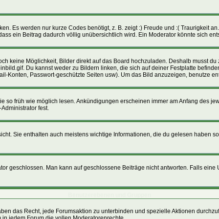
n. Es werden nur kurze Codes benötigt, z. B. zeigt :) Freude und :( Traurigkeit an.
dass ein Beitrag dadurch völlig unübersichtlich wird. Ein Moderator könnte sich en
 noch keine Möglichkeit, Bilder direkt auf das Board hochzuladen. Deshalb musst du
inbild.gif. Du kannst weder zu Bildern linken, die sich auf deiner Festplatte befin
Mail-Konten, Passwort-geschützte Seiten usw). Um das Bild anzuzeigen, benutze e
 sie so früh wie möglich lesen. Ankündigungen erscheinen immer am Anfang des j
Administrator fest.
ht. Sie enthalten auch meistens wichtige Informationen, die du gelesen haben so
geschlossen. Man kann auf geschlossene Beiträge nicht antworten. Falls eine Um
Benutzerebenen und Gruppen
ben das Recht, jede Forumsaktion zu unterbinden und spezielle Aktionen durchzu
in jedem Forum die vollen Moderatorenrechte.