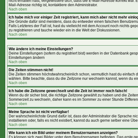
nicht erhalten hast, vergewissere dich, dass die E-Mail-Adresse korrekt war
Mail-Adresse richtig ist, kontaktiere den Administrator.
Nach oben
Ich habe mich vor einiger Zeit registriert, kann mich aber nicht mehr einlo
Die Gründe dafür sind meistens, dass du entweder einen falschen Benutzerna
Falls Letzteres der Fall ist, hast du vielleicht mit dem Account noch nichts 
zu registrieren und tauche wieder ein in die Welt der Diskussionen.
Nach oben
Wie ändere ich meine Einstellungen?
Deine Einstellungen (sofern du registriert bist) werden in der Datenbank gesp
Einstellungen ändern
Nach oben
Die Zeiten stimmen nicht!
Die Zeiten stimmen höchstwahrscheinlich schon, vermutlich hast du einfach die Ze
wählen. Bitte beachte, dass du die Zeitzone nur wechseln kannst, wenn du ein reg
Nach oben
Ich habe die Zeitzone gewechselt und die Zeit ist immer noch falsch!
Wenn du dir sicher bist, die richtige Zeitzone gewählt zu haben und die Zei
Sommerzeit zu wechseln, daher kann es im Sommer zu einer Stunde Differe
Nach oben
Meine Sprache ist nicht verfügbar!
Der wahrscheinlichste Grund dafür ist, dass der Administrator die Sprache ni
installieren oder, falls es nicht existiert, kannst du auch gerne selber eine 
Nach oben
Wie kann ich ein Bild unter meinem Benutzernamen anzeigen?
Es können sich zwei Bilder unter dem Benutzernamen befinden. Das erste geh