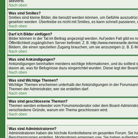
aktivierst.
Nach oben
Was sind Smilies?
Smilies sind kleine Bilder, die benutzt werden können, um Gefühle auszudrücke
gesehen werden. Übertreibe es nicht mit Smilies, es kann schnell passieren, 
Nach oben
Darf ich Bilder einfügen?
Bilder können in der Tat im Beitrag angezeigt werden. Auf jeden Fall gibt es
Öffentlichkeit zugänglichen Server befindet. Z. B. http://www.meineseite.de/me
Bildern, die einen speziellen Zugang brauchen, um sie anzuzeigen (z. B. E-
Nach oben
Was sind Ankündigungen?
Ankündigungen beinhalten meistens wichtige Informationen, und du solltest
davon ab, was für Befugnisse dazu eingerichtet wurden. Diese legt der Board-
Nach oben
Was sind Wichtige Themen?
Wichtige Themen erscheinen unterhalb der Ankündigungen in der Forumsansic
Themen der Administrator, wer sie erstellen darf.
Nach oben
Was sind geschlossene Themen?
Themen werden entweder vom Forumsmoderator oder dem Board-Administrator 
verschiedene Gründe, warum ein Thema geschlossen wird.
Nach oben
Was sind Administratoren?
Administratoren haben die höchste Kontrollebene im gesamten Forum. Sie ha
Benutzergruppen erstellen, Moderatoren ernennen usw. Sie haben außerdem 