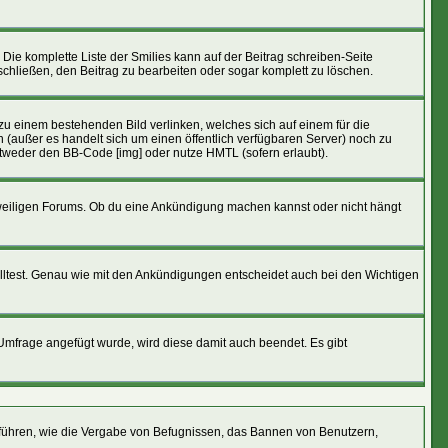
 Die komplette Liste der Smilies kann auf der Beitrag schreiben-Seite
tschließen, den Beitrag zu bearbeiten oder sogar komplett zu löschen.
 zu einem bestehenden Bild verlinken, welches sich auf einem für die
den (außer es handelt sich um einen öffentlich verfügbaren Server) noch zu
ntweder den BB-Code [img] oder nutze HMTL (sofern erlaubt).
eweiligen Forums. Ob du eine Ankündigung machen kannst oder nicht hängt
lltest. Genau wie mit den Ankündigungen entscheidet auch bei den Wichtigen
frage angefügt wurde, wird diese damit auch beendet. Es gibt
führen, wie die Vergabe von Befugnissen, das Bannen von Benutzern,