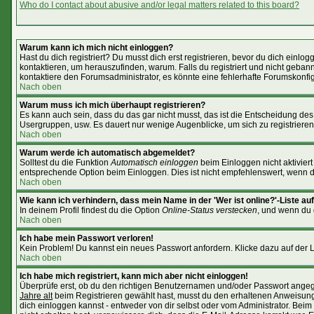
Who do I contact about abusive and/or legal matters related to this board?
Warum kann ich mich nicht einloggen?
Hast du dich registriert? Du musst dich erst registrieren, bevor du dich ein
kontaktieren, um herauszufinden, warum. Falls du registriert und nicht geban
kontaktiere den Forumsadministrator, es könnte eine fehlerhafte Forumskonfig
Nach oben
Warum muss ich mich überhaupt registrieren?
Es kann auch sein, dass du das gar nicht musst, das ist die Entscheidung des Ad
Usergruppen, usw. Es dauert nur wenige Augenblicke, um sich zu registrieren. 
Nach oben
Warum werde ich automatisch abgemeldet?
Solltest du die Funktion
Automatisch einloggen
beim Einloggen nicht aktiviert
entsprechende Option beim Einloggen. Dies ist nicht empfehlenswert, wenn du 
Nach oben
Wie kann ich verhindern, dass mein Name in der 'Wer ist online?'-Liste au
In deinem Profil findest du die Option
Online-Status verstecken
, und wenn du d
Nach oben
Ich habe mein Passwort verloren!
Kein Problem! Du kannst ein neues Passwort anfordern. Klicke dazu auf der 
Nach oben
Ich habe mich registriert, kann mich aber nicht einloggen!
Überprüfe erst, ob du den richtigen Benutzernamen und/oder Passwort angege
Jahre alt
beim Registrieren gewählt hast, musst du den erhaltenen Anweisungen 
dich einloggen kannst - entweder von dir selbst oder vom Administrator. Beim 