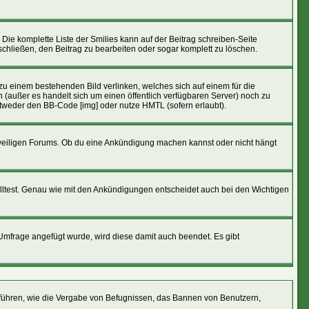
 Die komplette Liste der Smilies kann auf der Beitrag schreiben-Seite
tschließen, den Beitrag zu bearbeiten oder sogar komplett zu löschen.
 zu einem bestehenden Bild verlinken, welches sich auf einem für die
den (außer es handelt sich um einen öffentlich verfügbaren Server) noch zu
ntweder den BB-Code [img] oder nutze HMTL (sofern erlaubt).
eweiligen Forums. Ob du eine Ankündigung machen kannst oder nicht hängt
lltest. Genau wie mit den Ankündigungen entscheidet auch bei den Wichtigen
frage angefügt wurde, wird diese damit auch beendet. Es gibt
führen, wie die Vergabe von Befugnissen, das Bannen von Benutzern,