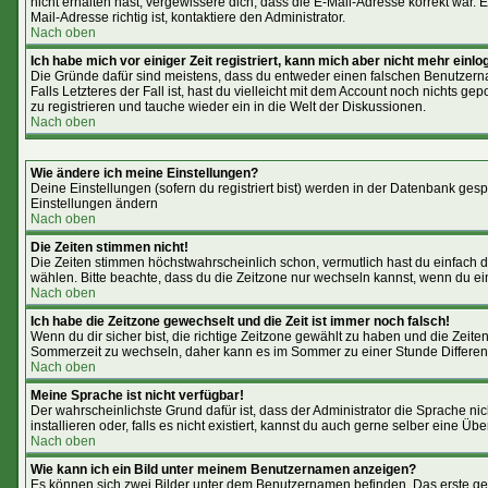
nicht erhalten hast, vergewissere dich, dass die E-Mail-Adresse korrekt war
Mail-Adresse richtig ist, kontaktiere den Administrator.
Nach oben
Ich habe mich vor einiger Zeit registriert, kann mich aber nicht mehr einlo
Die Gründe dafür sind meistens, dass du entweder einen falschen Benutzerna
Falls Letzteres der Fall ist, hast du vielleicht mit dem Account noch nichts 
zu registrieren und tauche wieder ein in die Welt der Diskussionen.
Nach oben
Wie ändere ich meine Einstellungen?
Deine Einstellungen (sofern du registriert bist) werden in der Datenbank gesp
Einstellungen ändern
Nach oben
Die Zeiten stimmen nicht!
Die Zeiten stimmen höchstwahrscheinlich schon, vermutlich hast du einfach die Ze
wählen. Bitte beachte, dass du die Zeitzone nur wechseln kannst, wenn du ein reg
Nach oben
Ich habe die Zeitzone gewechselt und die Zeit ist immer noch falsch!
Wenn du dir sicher bist, die richtige Zeitzone gewählt zu haben und die Zei
Sommerzeit zu wechseln, daher kann es im Sommer zu einer Stunde Differe
Nach oben
Meine Sprache ist nicht verfügbar!
Der wahrscheinlichste Grund dafür ist, dass der Administrator die Sprache ni
installieren oder, falls es nicht existiert, kannst du auch gerne selber eine 
Nach oben
Wie kann ich ein Bild unter meinem Benutzernamen anzeigen?
Es können sich zwei Bilder unter dem Benutzernamen befinden. Das erste geh