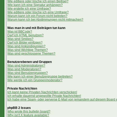
Wie editiere oder lösche ich einen Beitrag?
Wie kann ich eine Signatur anhängen?
Wie erstelle ich eine Umfrage?
Wie editiere oder lösche ich eine Umfrage?
Warum kann ich ein Forum nicht betreten?
Warum kann ich bei Abstimmungen nicht mitmachen?
Was man in und mit Beiträgen tun kann
Was ist BBCode?
Darf ich HTML benutzen?
Was sind Smilies?
Darf ich Bilder einfügen?
Was sind Ankündigungen?
Was sind Wichtige Themen?
Was sind geschlossene Themen?
Benutzerebenen und Gruppen
Was sind Administratoren?
Was sind Moderatoren?
Was sind Benutzergruppen?
Wie kann ich einer Benutzergruppe beitreten?
Wie werde ich ein Gruppenmoderator?
Private Nachrichten
Ich kann keine Privaten Nachrichten verschicken!
Ich erhalte dauernd ungewollte Private Nachrichten!
Ich habe eine Spam- oder perverse E-Mail von jemandem auf diesem Board e
phpBB 2 Issues
Who wrote this bulletin board?
Why isn't X feature available?