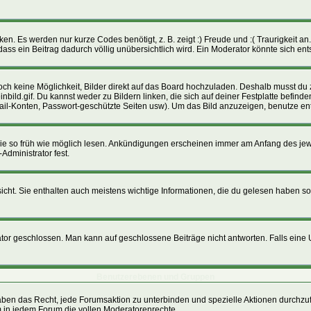
n. Es werden nur kurze Codes benötigt, z. B. zeigt :) Freude und :( Traurigkeit an.
dass ein Beitrag dadurch völlig unübersichtlich wird. Ein Moderator könnte sich en
 noch keine Möglichkeit, Bilder direkt auf das Board hochzuladen. Deshalb musst du
inbild.gif. Du kannst weder zu Bildern linken, die sich auf deiner Festplatte befin
Mail-Konten, Passwort-geschützte Seiten usw). Um das Bild anzuzeigen, benutze e
 sie so früh wie möglich lesen. Ankündigungen erscheinen immer am Anfang des j
Administrator fest.
ht. Sie enthalten auch meistens wichtige Informationen, die du gelesen haben so
geschlossen. Man kann auf geschlossene Beiträge nicht antworten. Falls eine Um
Benutzerebenen und Gruppen
ben das Recht, jede Forumsaktion zu unterbinden und spezielle Aktionen durchzu
in jedem Forum die vollen Moderatorenrechte.