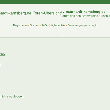
sv-murrhardt-karnsberg.de
Forum des Schützenvereins "Frisch 
Registrieren
•
Suchen
•
FAQ
•
Mitgliederliste
•
Benutzergruppen
•
Login
FAQ
ucht?
!
 mich einzuloggen!