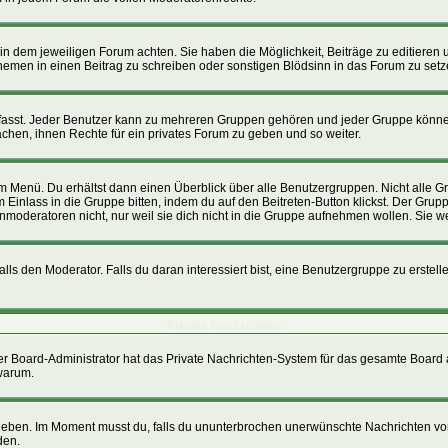
n dem jeweiligen Forum achten. Sie haben die Möglichkeit, Beiträge zu editieren 
men in einen Beitrag zu schreiben oder sonstigen Blödsinn in das Forum zu setz
st. Jeder Benutzer kann zu mehreren Gruppen gehören und jeder Gruppe können sp
hen, ihnen Rechte für ein privates Forum zu geben und so weiter.
im Menü. Du erhältst dann einen Überblick über alle Benutzergruppen. Nicht alle
um Einlass in die Gruppe bitten, indem du auf den Beitreten-Button klickst. Der G
nmoderatoren nicht, nur weil sie dich nicht in die Gruppe aufnehmen wollen. Sie 
s den Moderator. Falls du daran interessiert bist, eine Benutzergruppe zu erstellen
Private Nachrichten
, der Board-Administrator hat das Private Nachrichten-System für das gesamte Board
 warum.
 geben. Im Moment musst du, falls du ununterbrochen unerwünschte Nachrichten von 
den.