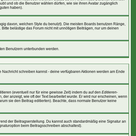
laubt und ob die Benutzer wählen dürfen, wie sie ihren Avatar zugänglich
 guten haben).
gig davon, welchen Style du benutzt). Die meisten Boards benutzen Ränge,
Bitte belästige das Forum nicht mit unnötigen Beiträgen, nur um deinen
nnten Benutzern unterbunden werden.
eine Nachricht schreiben kannst - deine verfügbaren Aktionen werden am Ende
tieren (eventuell nur für eine gewisse Zeit) indem du auf den
Editieren
-
, der anzeigt, wie oft der Text bearbeitet wurde. Er wird nur erscheinen, wenn
 warum sie den Beitrag editierten). Beachte, dass normale Benutzer keine
rend der Beitragserstellung. Du kannst auch standardmäßig eine Signatur an
gnaturoption beim Beitragsschreiben abschaltest).