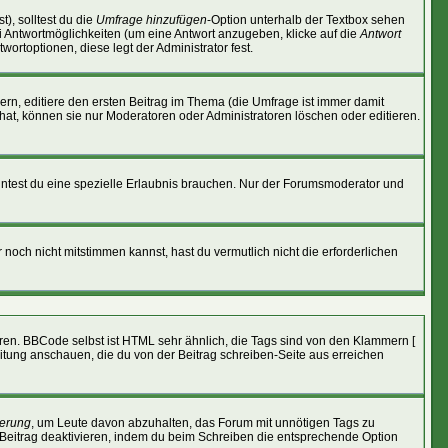
), solltest du die
Umfrage hinzufügen
-Option unterhalb der Textbox sehen
ei Antwortmöglichkeiten (um eine Antwort anzugeben, klicke auf die
Antwort
wortoptionen, diese legt der Administrator fest.
n, editiere den ersten Beitrag im Thema (die Umfrage ist immer damit
at, können sie nur Moderatoren oder Administratoren löschen oder editieren.
ntest du eine spezielle Erlaubnis brauchen. Nur der Forumsmoderator und
noch nicht mitstimmen kannst, hast du vermutlich nicht die erforderlichen
eren. BBCode selbst ist HTML sehr ähnlich, die Tags sind von den Klammern [
eitung anschauen, die du von der Beitrag schreiben-Seite aus erreichen
erung
, um Leute davon abzuhalten, das Forum mit unnötigen Tags zu
Beitrag deaktivieren, indem du beim Schreiben die entsprechende Option