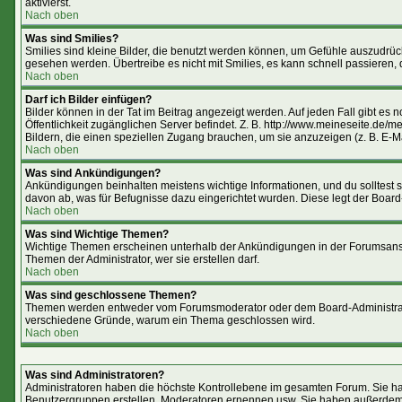
aktivierst.
Nach oben
Was sind Smilies?
Smilies sind kleine Bilder, die benutzt werden können, um Gefühle auszudrücke
gesehen werden. Übertreibe es nicht mit Smilies, es kann schnell passieren, 
Nach oben
Darf ich Bilder einfügen?
Bilder können in der Tat im Beitrag angezeigt werden. Auf jeden Fall gibt es
Öffentlichkeit zugänglichen Server befindet. Z. B. http://www.meineseite.de/me
Bildern, die einen speziellen Zugang brauchen, um sie anzuzeigen (z. B. E-
Nach oben
Was sind Ankündigungen?
Ankündigungen beinhalten meistens wichtige Informationen, und du solltest
davon ab, was für Befugnisse dazu eingerichtet wurden. Diese legt der Board-
Nach oben
Was sind Wichtige Themen?
Wichtige Themen erscheinen unterhalb der Ankündigungen in der Forumsansic
Themen der Administrator, wer sie erstellen darf.
Nach oben
Was sind geschlossene Themen?
Themen werden entweder vom Forumsmoderator oder dem Board-Administrator 
verschiedene Gründe, warum ein Thema geschlossen wird.
Nach oben
Was sind Administratoren?
Administratoren haben die höchste Kontrollebene im gesamten Forum. Sie ha
Benutzergruppen erstellen, Moderatoren ernennen usw. Sie haben außerdem 