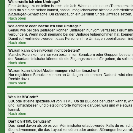
Wie erstelle ich eine Umfrage?
Eine Umfrage zu erstellen ist recht einfach: Wenn du ein neues Thema erstells
(falls du sie nicht sehen kannst, hast du möglicherweise nicht die erforderl
hinzufügen
-Schaltfläche. Du kannst auch ein Zeitlimit für die Umfrage setzen
Nach oben
Wie editiere oder lösche ich eine Umfrage?
Genau wie bei den Beiträgen können Umfragen nur vom Verfasser, Forumsmoder
verbunden). Wenn noch niemand bei der Umfrage teilgenommen hat, können Use
Damit soll verhindert werden, dass Personen ihre Umfragen beeinflussen, in
Nach oben
Warum kann ich ein Forum nicht betreten?
Manche Foren können nur von bestimmten Benutzern oder Gruppen betreten w
der Boardadministrator können dir die Zugangsrechte dafür geben, du solltest
Nach oben
Warum kann ich bei Abstimmungen nicht mitmachen?
Nur registrierte Benutzer können an Umfragen teilnehmen. Dadurch wird eine B
Rechte dazu.
Nach oben
Was ist BBCode?
BBCode ist eine spezielle Art von HTML. Ob du BBCode benutzen kannst, wird
und ] umschlossen und bietet dir große Kontrolle darüber, was und wie etwas 
kannst.
Nach oben
Darf ich HTML benutzen?
Das hängt davon ab, ob es vom Administrator erlaubt wurde. Falls du es nicht 
überschwemmen, die das Layout zerstören oder andere Störungen hervorrufen