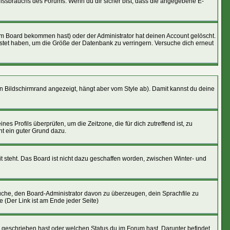
 Missbrauchs des Forums. Wenn du dir sicher bist, dass die angegebene E-
om Board bekommen hast) oder der Administrator hat deinen Account gelöscht.
epostet haben, um die Größe der Datenbank zu verringern. Versuche dich erneut
n Bildschirmrand angezeigt, hängt aber vom Style ab). Damit kannst du deine
nes Profils überprüfen, um die Zeitzone, die für dich zutreffend ist, zu
cht ein guter Grund dazu.
t steht. Das Board ist nicht dazu geschaffen worden, zwischen Winter- und
rsuche, den Board-Administrator davon zu überzeugen, dein Sprachfile zu
e (Der Link ist am Ende jeder Seite)
u geschrieben hast oder welchen Status du im Forum hast. Darunter befindet