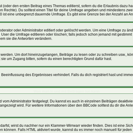
t (oder den ersten Beitrag eines Themas editierst, sofern du die Erlaubnis dazu hast
ichen Rechte). Du solltest einen Titel für deine Umfrage angeben und mindestens zw
, 0 ist eine unbegrenzt dauernde Umfrage. Es gibt eine Grenze bei der Anzahl an Ant
ator oder Administrator editiert oder gelöscht werden. Um eine Umfrage zu änder
r die Umfrage editieren oder löschen; falls jedoch schon jemand mit gestimmt h
dem sie die Antworten verändern.
erden. Um dort hineinzugelangen, Beiträge zu lesen oder zu schreiben usw., kön
 sie um Zugang bitten, sofern du einen berechtigten Grund dafür hast.
eeinflussung des Ergebnisses verhindert. Falls du dich registriert hast und immer 
Was man in und mit Beiträgen tun kann
 vom Administrator festgelegt. Du kannst es auch in einzelnen Beiträgen deaktivi
angezeigt wird. Für weitere Informationen über den BBCode solltest du dir die Anl
darfst, wirst du nachher nur ein Klammer-Wirrwarr wieder finden. Dies ist eine
Sich
 können. Falls HTML aktiviert wurde, kannst du es immer noch manuell für jeden 