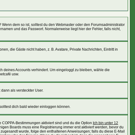
ht)? Wenn dem so ist, solltest du den Webmaster oder den Forumsadministrator
namen und das Passwort. Normalerweise liegt hier der Fehler, falls nicht,
en, die Gäste nicht haben, z. B. Avatare, Private Nachrichten, Eintritt in
uch deines Accounts verhindert. Um eingeloggt zu bleiben, wähle die
netcafé usw.
 dann als versteckter User.
olltest dich bald wieder einloggen können.
die COPPA-Bestimmungen aktiviert sind und du die Option
Ich bin unter 12
einigen Boards muss eine Registrierung immer erst aktiviert werden, bevor du
ail zugesandt wurde, folge den enthaltenen Anweisungen; falls du diese E-Mail