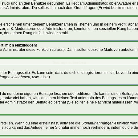
zelstück und an den Benutzer gebunden. Es liegt am Administrator, ob er Avatare er
es Administrators. Du solltest ihn nach dem Grund fragen (Er wird bestimmt einen
ge erscheinen unter deinem Benutzernamen in Themen und in deinem Profil, abhän
r, z. B. Moderatoren oder Administratoren, könnten einen speziellen Rang haben. 
en, der deinen Rang einfach wieder senkt.
rt, mich einzuloggen!
der Administrator diese Funktion zulässt). Damit sollen obszöne Mails von unbeka
Beiträge schreiben
oder Beitragsseite. Es kann sein, dass du dich erst registrieren musst, bevor du 
fragen teilnehmen, usw.
-Liste)
 du nur deine eigenen Beiträge löschen oder editieren. Du kannst einen Beitrag edi
g geantwortet haben, wirst du einen kleinen Text unterhalb des Beitrags lesen können
der Administrator den Beitrag editiert hat (Sie sollten eine Nachricht hinterlassen,
stellen. Wenn du eine erstellt hast, aktiviere die
Signatur anhängen
-Funktion wäh
lst (du kannst das Anfügen einer Signatur immer noch verhindern, indem du die Si