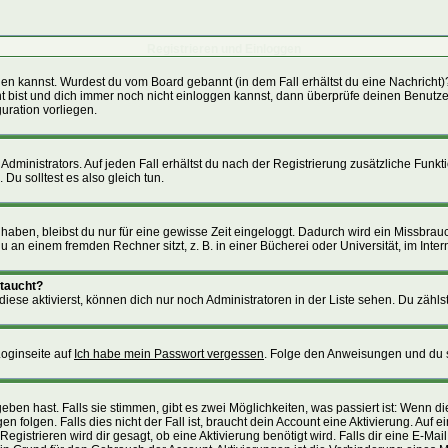
Registrieren und Einloggen
loggen kannst. Wurdest du vom Board gebannt (in dem Fall erhältst du eine Nachric
nt bist und dich immer noch nicht einloggen kannst, dann überprüfe deinen Benutzer
uration vorliegen.
ministrators. Auf jeden Fall erhältst du nach der Registrierung zusätzliche Funktion
Du solltest es also gleich tun.
 haben, bleibst du nur für eine gewisse Zeit eingeloggt. Dadurch wird ein Missbra
an einem fremden Rechner sitzt, z. B. in einer Bücherei oder Universität, im Inter
ftaucht?
iese aktivierst, können dich nur noch Administratoren in der Liste sehen. Du zählst
Loginseite auf
Ich habe mein Passwort vergessen
. Folge den Anweisungen und du s
ben hast. Falls sie stimmen, gibt es zwei Möglichkeiten, was passiert ist: Wenn 
folgen. Falls dies nicht der Fall ist, braucht dein Account eine Aktivierung. Auf 
Registrieren wird dir gesagt, ob eine Aktivierung benötigt wird. Falls dir eine E-M