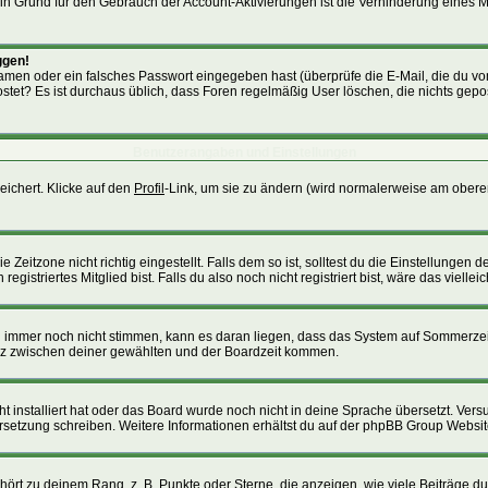
. Ein Grund für den Gebrauch der Account-Aktivierungen ist die Verhinderung eines
ggen!
men oder ein falsches Passwort eingegeben hast (überprüfe die E-Mail, die du v
gepostet? Es ist durchaus üblich, dass Foren regelmäßig User löschen, die nichts g
Benutzerangaben und Einstellungen
eichert. Klicke auf den
Profil
-Link, um sie zu ändern (wird normalerweise am obere
itzone nicht richtig eingestellt. Falls dem so ist, solltest du die Einstellungen dei
istriertes Mitglied bist. Falls du also noch nicht registriert bist, wäre das viellei
ten immer noch nicht stimmen, kann es daran liegen, dass das System auf Sommerzei
nz zwischen deiner gewählten und der Boardzeit kommen.
cht installiert hat oder das Board wurde noch nicht in deine Sprache übersetzt. Ve
Übersetzung schreiben. Weitere Informationen erhältst du auf der phpBB Group Websit
ört zu deinem Rang, z. B. Punkte oder Sterne, die anzeigen, wie viele Beiträge d