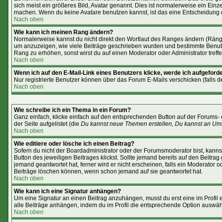
sich meist ein größeres Bild, Avatar genannt. Dies ist normalerweise ein Ein
machen. Wenn du keine Avatare benutzen kannst, ist das eine Entscheidung d
Nach oben
Wie kann ich meinen Rang ändern?
Normalerweise kannst du nicht direkt den Wortlaut des Ranges ändern (Rän
um anzuzeigen, wie viele Beiträge geschrieben wurden und bestimmte Benutze
Rang zu erhöhen, sonst wirst du auf einen Moderator oder Administrator treff
Nach oben
Wenn ich auf den E-Mail-Link eines Benutzers klicke, werde ich aufgeforde
Nur registrierte Benutzer können über das Forum E-Mails verschicken (falls 
Nach oben
Wie schreibe ich ein Thema in ein Forum?
Ganz einfach, klicke einfach auf den entsprechenden Button auf der Forums- 
der Seite aufgelistet (die
Du kannst neue Themen erstellen, Du kannst an Um
Nach oben
Wie editiere oder lösche ich einen Beitrag?
Sofern du nicht der Boardadministrator oder der Forumsmoderator bist, kannst
Button des jeweiligen Beitrages klickst. Sollte jemand bereits auf den Beitra
jemand geantwortet hat, ferner wird er nicht erscheinen, falls ein Moderator o
Beiträge löschen können, wenn schon jemand auf sie geantwortet hat.
Nach oben
Wie kann ich eine Signatur anhängen?
Um eine Signatur an einen Beitrag anzuhängen, musst du erst eine im Profil er
alle Beiträge anhängen, indem du im Profil die entsprechende Option auswäh
Nach oben