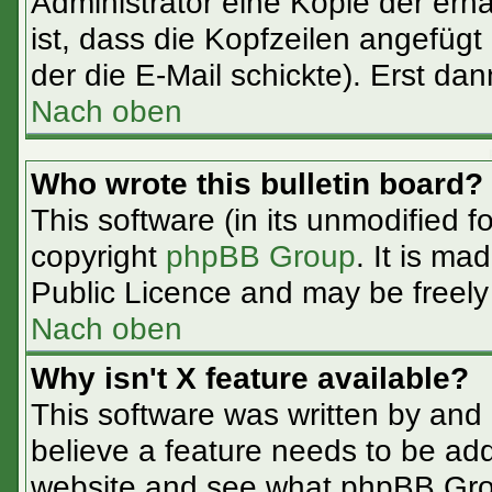
Administrator eine Kopie der erha
ist, dass die Kopfzeilen angefügt
der die E-Mail schickte). Erst da
Nach oben
Who wrote this bulletin board?
This software (in its unmodified f
copyright
phpBB Group
. It is m
Public Licence and may be freely d
Nach oben
Why isn't X feature available?
This software was written by and
believe a feature needs to be ad
website and see what phpBB Grou