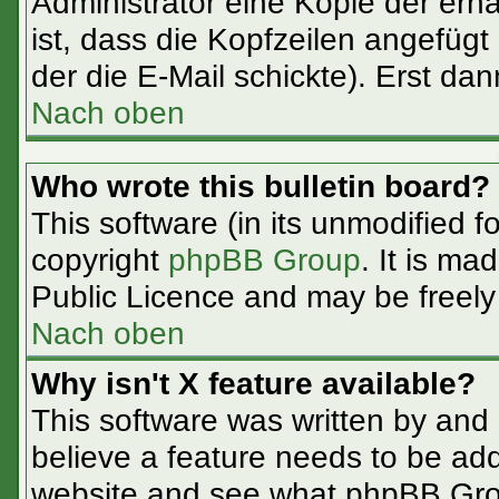
Administrator eine Kopie der erha
ist, dass die Kopfzeilen angefügt
der die E-Mail schickte). Erst da
Nach oben
Who wrote this bulletin board?
This software (in its unmodified f
copyright
phpBB Group
. It is m
Public Licence and may be freely d
Nach oben
Why isn't X feature available?
This software was written by and
believe a feature needs to be ad
website and see what phpBB Grou