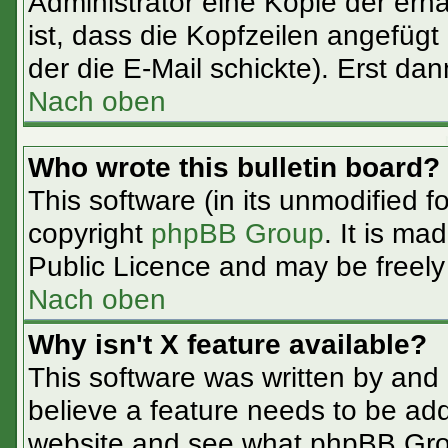
Administrator eine Kopie der erha
ist, dass die Kopfzeilen angefügt
der die E-Mail schickte). Erst da
Nach oben
Who wrote this bulletin board?
This software (in its unmodified f
copyright
phpBB Group
. It is m
Public Licence and may be freely d
Nach oben
Why isn't X feature available?
This software was written by and
believe a feature needs to be ad
website and see what phpBB Grou