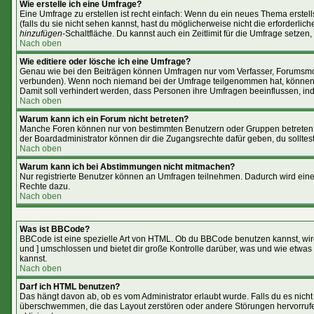
Wie erstelle ich eine Umfrage?
Eine Umfrage zu erstellen ist recht einfach: Wenn du ein neues Thema erstells
(falls du sie nicht sehen kannst, hast du möglicherweise nicht die erforderl
hinzufügen
-Schaltfläche. Du kannst auch ein Zeitlimit für die Umfrage setzen
Nach oben
Wie editiere oder lösche ich eine Umfrage?
Genau wie bei den Beiträgen können Umfragen nur vom Verfasser, Forumsmoder
verbunden). Wenn noch niemand bei der Umfrage teilgenommen hat, können Use
Damit soll verhindert werden, dass Personen ihre Umfragen beeinflussen, in
Nach oben
Warum kann ich ein Forum nicht betreten?
Manche Foren können nur von bestimmten Benutzern oder Gruppen betreten w
der Boardadministrator können dir die Zugangsrechte dafür geben, du solltest
Nach oben
Warum kann ich bei Abstimmungen nicht mitmachen?
Nur registrierte Benutzer können an Umfragen teilnehmen. Dadurch wird eine B
Rechte dazu.
Nach oben
Was ist BBCode?
BBCode ist eine spezielle Art von HTML. Ob du BBCode benutzen kannst, wird
und ] umschlossen und bietet dir große Kontrolle darüber, was und wie etwas 
kannst.
Nach oben
Darf ich HTML benutzen?
Das hängt davon ab, ob es vom Administrator erlaubt wurde. Falls du es nicht 
überschwemmen, die das Layout zerstören oder andere Störungen hervorrufen