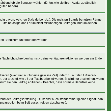
laubt und ob die Benutzer wählen dürfen, wie sie ihren Avatar zugänglich
 guten haben).
gig davon, welchen Style du benutzt). Die meisten Boards benutzen Ränge,
Bitte belästige das Forum nicht mit unnötigen Beiträgen, nur um deinen
nnten Benutzern unterbunden werden.
eine Nachricht schreiben kannst - deine verfügbaren Aktionen werden am Ende
tieren (eventuell nur für eine gewisse Zeit) indem du auf den
Editieren
-
, der anzeigt, wie oft der Text bearbeitet wurde. Er wird nur erscheinen, wenn
 warum sie den Beitrag editierten). Beachte, dass normale Benutzer keine
rend der Beitragserstellung. Du kannst auch standardmäßig eine Signatur an
gnaturoption beim Beitragsschreiben abschaltest).