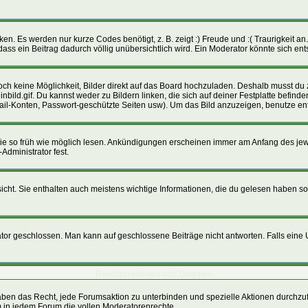
n. Es werden nur kurze Codes benötigt, z. B. zeigt :) Freude und :( Traurigkeit an.
dass ein Beitrag dadurch völlig unübersichtlich wird. Ein Moderator könnte sich en
 noch keine Möglichkeit, Bilder direkt auf das Board hochzuladen. Deshalb musst du
inbild.gif. Du kannst weder zu Bildern linken, die sich auf deiner Festplatte befin
Mail-Konten, Passwort-geschützte Seiten usw). Um das Bild anzuzeigen, benutze e
 sie so früh wie möglich lesen. Ankündigungen erscheinen immer am Anfang des j
Administrator fest.
ht. Sie enthalten auch meistens wichtige Informationen, die du gelesen haben so
geschlossen. Man kann auf geschlossene Beiträge nicht antworten. Falls eine Um
Benutzerebenen und Gruppen
ben das Recht, jede Forumsaktion zu unterbinden und spezielle Aktionen durchzu
in jedem Forum die vollen Moderatorenrechte.