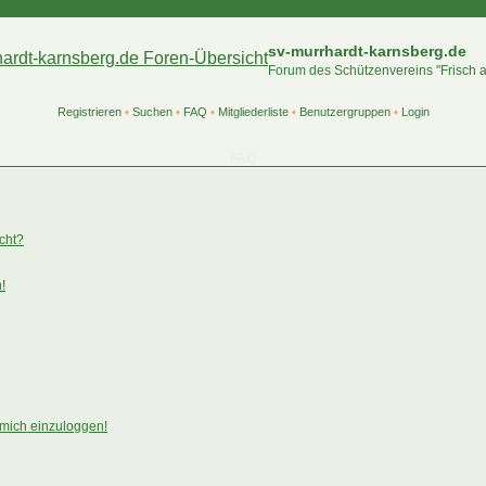
sv-murrhardt-karnsberg.de
Forum des Schützenvereins "Frisch 
Registrieren
•
Suchen
•
FAQ
•
Mitgliederliste
•
Benutzergruppen
•
Login
FAQ
ucht?
!
 mich einzuloggen!