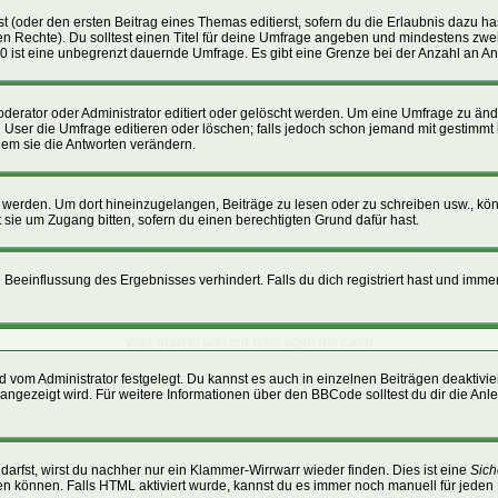
t (oder den ersten Beitrag eines Themas editierst, sofern du die Erlaubnis dazu hast
ichen Rechte). Du solltest einen Titel für deine Umfrage angeben und mindestens zw
, 0 ist eine unbegrenzt dauernde Umfrage. Es gibt eine Grenze bei der Anzahl an Ant
ator oder Administrator editiert oder gelöscht werden. Um eine Umfrage zu änder
r die Umfrage editieren oder löschen; falls jedoch schon jemand mit gestimmt h
dem sie die Antworten verändern.
erden. Um dort hineinzugelangen, Beiträge zu lesen oder zu schreiben usw., kön
 sie um Zugang bitten, sofern du einen berechtigten Grund dafür hast.
eeinflussung des Ergebnisses verhindert. Falls du dich registriert hast und immer 
Was man in und mit Beiträgen tun kann
 vom Administrator festgelegt. Du kannst es auch in einzelnen Beiträgen deaktivi
angezeigt wird. Für weitere Informationen über den BBCode solltest du dir die Anl
darfst, wirst du nachher nur ein Klammer-Wirrwarr wieder finden. Dies ist eine
Sich
 können. Falls HTML aktiviert wurde, kannst du es immer noch manuell für jeden 