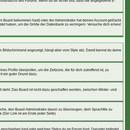
 Missbrauchs des Forums. Wenn du dir sicher bist, dass die angegebene E-
om Board bekommen hast) oder der Administrator hat deinen Account gelöscht.
epostet haben, um die Größe der Datenbank zu verringern. Versuche dich erneut
n Bildschirmrand angezeigt, hängt aber vom Style ab). Damit kannst du deine
nes Profils überprüfen, um die Zeitzone, die für dich zutreffend ist, zu
cht ein guter Grund dazu.
t steht. Das Board ist nicht dazu geschaffen worden, zwischen Winter- und
rsuche, den Board-Administrator davon zu überzeugen, dein Sprachfile zu
e (Der Link ist am Ende jeder Seite)
u geschrieben hast oder welchen Status du im Forum hast. Darunter befindet