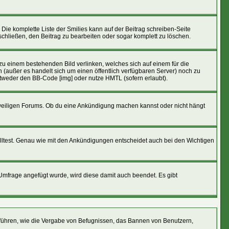
 Die komplette Liste der Smilies kann auf der Beitrag schreiben-Seite
tschließen, den Beitrag zu bearbeiten oder sogar komplett zu löschen.
 zu einem bestehenden Bild verlinken, welches sich auf einem für die
den (außer es handelt sich um einen öffentlich verfügbaren Server) noch zu
ntweder den BB-Code [img] oder nutze HMTL (sofern erlaubt).
eweiligen Forums. Ob du eine Ankündigung machen kannst oder nicht hängt
lltest. Genau wie mit den Ankündigungen entscheidet auch bei den Wichtigen
frage angefügt wurde, wird diese damit auch beendet. Es gibt
führen, wie die Vergabe von Befugnissen, das Bannen von Benutzern,