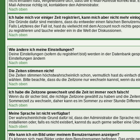
nicht erhalten hast, vergewissere dich, dass die E-Mail-Adresse korrekt war
Mail-Adresse richtig ist, kontaktiere den Administrator.
Nach oben
Ich habe mich vor einiger Zeit registriert, kann mich aber nicht mehr einlo
Die Gründe dafür sind meistens, dass du entweder einen falschen Benutzerna
Falls Letzteres der Fall ist, hast du vielleicht mit dem Account noch nichts 
zu registrieren und tauche wieder ein in die Welt der Diskussionen.
Nach oben
Wie ändere ich meine Einstellungen?
Deine Einstellungen (sofern du registriert bist) werden in der Datenbank gesp
Einstellungen ändern
Nach oben
Die Zeiten stimmen nicht!
Die Zeiten stimmen höchstwahrscheinlich schon, vermutlich hast du einfach die Ze
wählen. Bitte beachte, dass du die Zeitzone nur wechseln kannst, wenn du ein reg
Nach oben
Ich habe die Zeitzone gewechselt und die Zeit ist immer noch falsch!
Wenn du dir sicher bist, die richtige Zeitzone gewählt zu haben und die Zei
Sommerzeit zu wechseln, daher kann es im Sommer zu einer Stunde Differe
Nach oben
Meine Sprache ist nicht verfügbar!
Der wahrscheinlichste Grund dafür ist, dass der Administrator die Sprache ni
installieren oder, falls es nicht existiert, kannst du auch gerne selber eine 
Nach oben
Wie kann ich ein Bild unter meinem Benutzernamen anzeigen?
Es können sich zwei Bilder unter dem Benutzernamen befinden. Das erste geh