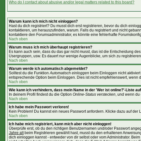
Who do I contact about abusive and/or legal matters related to this board?
Warum kann ich mich nicht einloggen?
Hast du dich registriert? Du musst dich erst registrieren, bevor du dich ein
kontaktieren, um herauszufinden, warum. Falls du registriert und nicht geban
kontaktiere den Forumsadministrator, es könnte eine fehlerhafte Forumskonfig
Nach oben
Warum muss ich mich überhaupt registrieren?
Es kann auch sein, dass du das gar nicht musst, das ist die Entscheidung des Ad
Usergruppen, usw. Es dauert nur wenige Augenblicke, um sich zu registrieren. 
Nach oben
Warum werde ich automatisch abgemeldet?
Solltest du die Funktion
Automatisch einloggen
beim Einloggen nicht aktiviert
entsprechende Option beim Einloggen. Dies ist nicht empfehlenswert, wenn du 
Nach oben
Wie kann ich verhindern, dass mein Name in der 'Wer ist online?'-Liste au
In deinem Profil findest du die Option
Online-Status verstecken
, und wenn du d
Nach oben
Ich habe mein Passwort verloren!
Kein Problem! Du kannst ein neues Passwort anfordern. Klicke dazu auf der 
Nach oben
Ich habe mich registriert, kann mich aber nicht einloggen!
Überprüfe erst, ob du den richtigen Benutzernamen und/oder Passwort angege
Jahre alt
beim Registrieren gewählt hast, musst du den erhaltenen Anweisungen 
dich einloggen kannst - entweder von dir selbst oder vom Administrator. Beim 