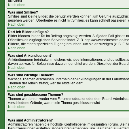
aktivierst.
Nach oben
Was sind Smilies?
Smilies sind kleine Bilder, die benutzt werden können, um Gefühle auszudrücke
gesehen werden. Übertreibe es nicht mit Smilies, es kann schnell passieren, 
Nach oben
Darf ich Bilder einfügen?
Bilder können in der Tat im Beitrag angezeigt werden. Auf jeden Fall gibt es
Öffentlichkeit zugänglichen Server befindet. Z. B. http://www.meineseite.de/me
Bildern, die einen speziellen Zugang brauchen, um sie anzuzeigen (z. B. E-
Nach oben
Was sind Ankündigungen?
Ankündigungen beinhalten meistens wichtige Informationen, und du solltest
davon ab, was für Befugnisse dazu eingerichtet wurden. Diese legt der Board-
Nach oben
Was sind Wichtige Themen?
Wichtige Themen erscheinen unterhalb der Ankündigungen in der Forumsansic
Themen der Administrator, wer sie erstellen darf.
Nach oben
Was sind geschlossene Themen?
Themen werden entweder vom Forumsmoderator oder dem Board-Administrator 
verschiedene Gründe, warum ein Thema geschlossen wird.
Nach oben
Was sind Administratoren?
Administratoren haben die höchste Kontrollebene im gesamten Forum. Sie ha
Benutzergruppen erstellen, Moderatoren ernennen usw. Sie haben außerdem 