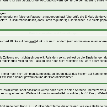
. Ein Grund für den Gebrauch der Account-Aktivierungen ist die Verhinderung eines
ggen!
men oder ein falsches Passwort eingegeben hast (überprüfe die E-Mail, die du v
gepostet? Es ist durchaus üblich, dass Foren regelmäßig User löschen, die nichts g
Benutzerangaben und Einstellungen
eichert. Klicke auf den
Profil
-Link, um sie zu ändern (wird normalerweise am obere
itzone nicht richtig eingestellt. Falls dem so ist, solltest du die Einstellungen dei
istriertes Mitglied bist. Falls du also noch nicht registriert bist, wäre das viellei
ten immer noch nicht stimmen, kann es daran liegen, dass das System auf Sommerzei
nz zwischen deiner gewählten und der Boardzeit kommen.
cht installiert hat oder das Board wurde noch nicht in deine Sprache übersetzt. Ve
Übersetzung schreiben. Weitere Informationen erhältst du auf der phpBB Group Websit
ört zu deinem Rang, z. B. Punkte oder Sterne, die anzeigen, wie viele Beiträge d