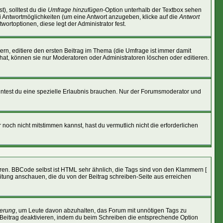
), solltest du die
Umfrage hinzufügen
-Option unterhalb der Textbox sehen
ei Antwortmöglichkeiten (um eine Antwort anzugeben, klicke auf die
Antwort
wortoptionen, diese legt der Administrator fest.
n, editiere den ersten Beitrag im Thema (die Umfrage ist immer damit
at, können sie nur Moderatoren oder Administratoren löschen oder editieren.
ntest du eine spezielle Erlaubnis brauchen. Nur der Forumsmoderator und
noch nicht mitstimmen kannst, hast du vermutlich nicht die erforderlichen
eren. BBCode selbst ist HTML sehr ähnlich, die Tags sind von den Klammern [
eitung anschauen, die du von der Beitrag schreiben-Seite aus erreichen
erung
, um Leute davon abzuhalten, das Forum mit unnötigen Tags zu
Beitrag deaktivieren, indem du beim Schreiben die entsprechende Option