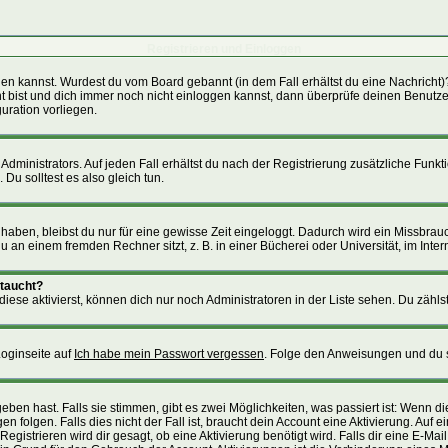
Registrieren und Einloggen
loggen kannst. Wurdest du vom Board gebannt (in dem Fall erhältst du eine Nachric
nt bist und dich immer noch nicht einloggen kannst, dann überprüfe deinen Benutzer
uration vorliegen.
ministrators. Auf jeden Fall erhältst du nach der Registrierung zusätzliche Funktion
Du solltest es also gleich tun.
 haben, bleibst du nur für eine gewisse Zeit eingeloggt. Dadurch wird ein Missbra
an einem fremden Rechner sitzt, z. B. in einer Bücherei oder Universität, im Inter
ftaucht?
iese aktivierst, können dich nur noch Administratoren in der Liste sehen. Du zählst
Loginseite auf
Ich habe mein Passwort vergessen
. Folge den Anweisungen und du s
ben hast. Falls sie stimmen, gibt es zwei Möglichkeiten, was passiert ist: Wenn 
folgen. Falls dies nicht der Fall ist, braucht dein Account eine Aktivierung. Auf 
Registrieren wird dir gesagt, ob eine Aktivierung benötigt wird. Falls dir eine E-M