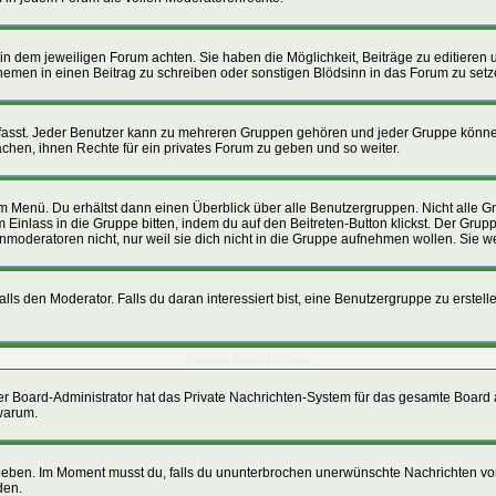
n dem jeweiligen Forum achten. Sie haben die Möglichkeit, Beiträge zu editieren 
men in einen Beitrag zu schreiben oder sonstigen Blödsinn in das Forum zu setz
st. Jeder Benutzer kann zu mehreren Gruppen gehören und jeder Gruppe können sp
hen, ihnen Rechte für ein privates Forum zu geben und so weiter.
im Menü. Du erhältst dann einen Überblick über alle Benutzergruppen. Nicht alle
um Einlass in die Gruppe bitten, indem du auf den Beitreten-Button klickst. Der G
nmoderatoren nicht, nur weil sie dich nicht in die Gruppe aufnehmen wollen. Sie 
s den Moderator. Falls du daran interessiert bist, eine Benutzergruppe zu erstellen
Private Nachrichten
, der Board-Administrator hat das Private Nachrichten-System für das gesamte Board
 warum.
 geben. Im Moment musst du, falls du ununterbrochen unerwünschte Nachrichten von 
den.