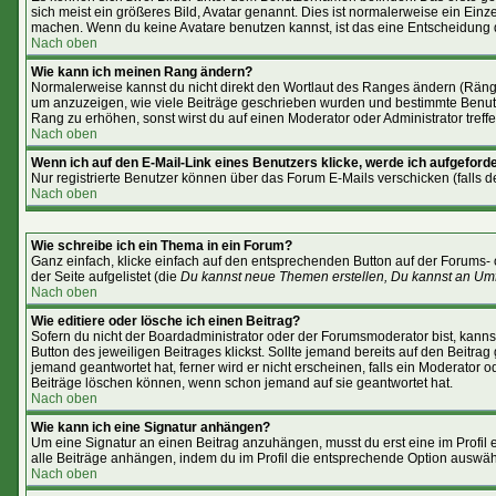
sich meist ein größeres Bild, Avatar genannt. Dies ist normalerweise ein Ein
machen. Wenn du keine Avatare benutzen kannst, ist das eine Entscheidung d
Nach oben
Wie kann ich meinen Rang ändern?
Normalerweise kannst du nicht direkt den Wortlaut des Ranges ändern (Rän
um anzuzeigen, wie viele Beiträge geschrieben wurden und bestimmte Benutze
Rang zu erhöhen, sonst wirst du auf einen Moderator oder Administrator treff
Nach oben
Wenn ich auf den E-Mail-Link eines Benutzers klicke, werde ich aufgeforde
Nur registrierte Benutzer können über das Forum E-Mails verschicken (falls 
Nach oben
Wie schreibe ich ein Thema in ein Forum?
Ganz einfach, klicke einfach auf den entsprechenden Button auf der Forums- 
der Seite aufgelistet (die
Du kannst neue Themen erstellen, Du kannst an Um
Nach oben
Wie editiere oder lösche ich einen Beitrag?
Sofern du nicht der Boardadministrator oder der Forumsmoderator bist, kannst
Button des jeweiligen Beitrages klickst. Sollte jemand bereits auf den Beitra
jemand geantwortet hat, ferner wird er nicht erscheinen, falls ein Moderator o
Beiträge löschen können, wenn schon jemand auf sie geantwortet hat.
Nach oben
Wie kann ich eine Signatur anhängen?
Um eine Signatur an einen Beitrag anzuhängen, musst du erst eine im Profil er
alle Beiträge anhängen, indem du im Profil die entsprechende Option auswäh
Nach oben