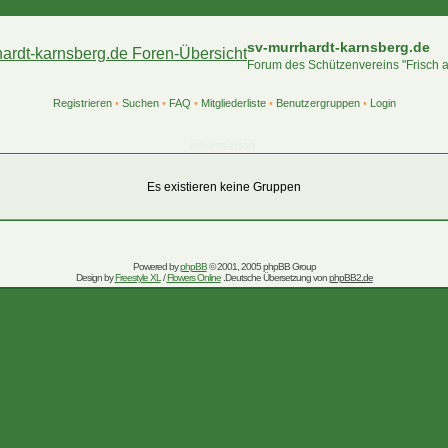
sv-murrhardt-karnsberg.de
Forum des Schützenvereins "Frisch 
Registrieren
•
Suchen
•
FAQ
•
Mitgliederliste
•
Benutzergruppen
•
Login
Information
Es existieren keine Gruppen
Powered by
phpBB
© 2001, 2005 phpBB Group
Design by
Freestyle XL
/
Flowers Online
.Deutsche Übersetzung von
phpBB2.de