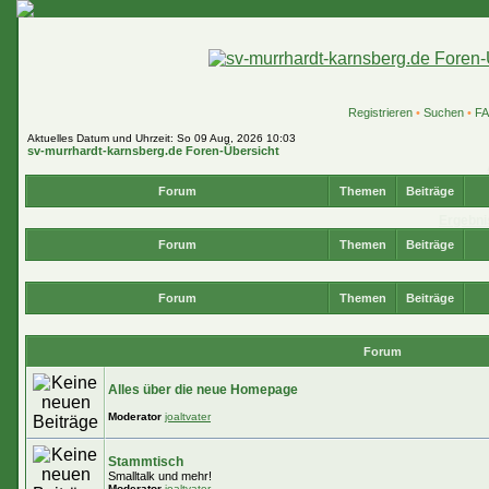
Registrieren
•
Suchen
•
F
Aktuelles Datum und Uhrzeit: So 09 Aug, 2026 10:03
sv-murrhardt-karnsberg.de Foren-Übersicht
Forum
Themen
Beiträge
Ergebni
Forum
Themen
Beiträge
Forum
Themen
Beiträge
Forum
Alles über die neue Homepage
Moderator
joaltvater
Stammtisch
Smalltalk und mehr!
Moderator
joaltvater