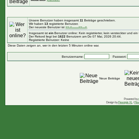
Unsere Benutzer haben insgesamt
11
Beiträge geschrieben.
Wir haben
13
registrierte Benutzer.
Der neueste Benutzer ist
==-=-------==---=
.
Insgesamt ist
ein
Benutzer online: Kein registrierter, kein versteckter und ei
Der Rekord liegt bei
1622
Benutzern am Do 07 Mai, 2026 20:44.
Registrierte Benutzer: Keine
Diese Daten zeigen an, wer in den letzten 5 Minuten online war.
Benutzername:
Passwort:
Neue Beiträge
Powered by
Design by
Freestyle XL
/
Flow