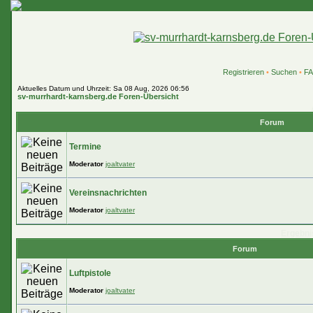
Registrieren
•
Suchen
•
F
Aktuelles Datum und Uhrzeit: Sa 08 Aug, 2026 06:56
sv-murrhardt-karnsberg.de Foren-Übersicht
Forum
Termine
Moderator
joaltvater
Vereinsnachrichten
Moderator
joaltvater
Ergebni
Forum
Luftpistole
Moderator
joaltvater