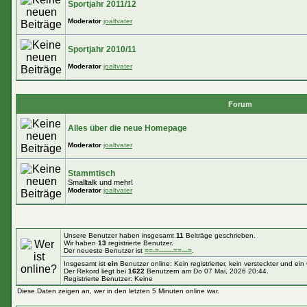
Sportjahr 2011/12
Moderator
joaltvater
Sportjahr 2010/11
Moderator
joaltvater
Forum
Alles über die neue Homepage
Moderator
joaltvater
Stammtisch
Smalltalk und mehr!
Moderator
joaltvater
Unsere Benutzer haben insgesamt
11
Beiträge geschrieben.
Wir haben
13
registrierte Benutzer.
Der neueste Benutzer ist
==-=-------==---=
.
Insgesamt ist
ein
Benutzer online: Kein registrierter, kein versteckter und ei
Der Rekord liegt bei
1622
Benutzern am Do 07 Mai, 2026 20:44.
Registrierte Benutzer: Keine
Diese Daten zeigen an, wer in den letzten 5 Minuten online war.