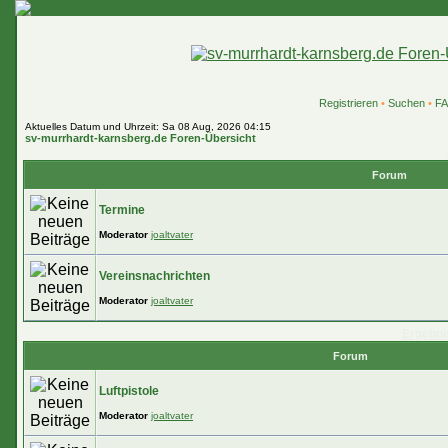
Registrieren
•
Suchen
•
F
Aktuelles Datum und Uhrzeit: Sa 08 Aug, 2026 04:15
sv-murrhardt-karnsberg.de Foren-Übersicht
Forum
Termine
Moderator
joaltvater
Vereinsnachrichten
Moderator
joaltvater
Ergebni
Forum
Luftpistole
Moderator
joaltvater