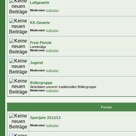
Luftgewehr
Moderator
joaltvater
KK-Gewehr
Moderator
joaltvater
Freie Pistole
Landesliga
Moderator
joaltvater
Jugend
Moderator
joaltvater
Böllergruppe
Aktivitäten unserer traditionellen Böllergruppe
Moderator
joaltvater
Forum
Sportjahr 2012/13
Moderator
joaltvater