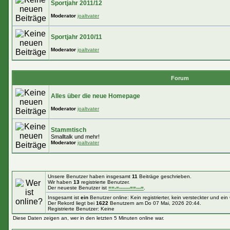
Sportjahr 2011/12
Moderator
joaltvater
Sportjahr 2010/11
Moderator
joaltvater
Forum
Alles über die neue Homepage
Moderator
joaltvater
Stammtisch
Smalltalk und mehr!
Moderator
joaltvater
Unsere Benutzer haben insgesamt
11
Beiträge geschrieben.
Wir haben
13
registrierte Benutzer.
Der neueste Benutzer ist
==-=-------==---=
.
Insgesamt ist
ein
Benutzer online: Kein registrierter, kein versteckter und ei
Der Rekord liegt bei
1622
Benutzern am Do 07 Mai, 2026 20:44.
Registrierte Benutzer: Keine
Diese Daten zeigen an, wer in den letzten 5 Minuten online war.