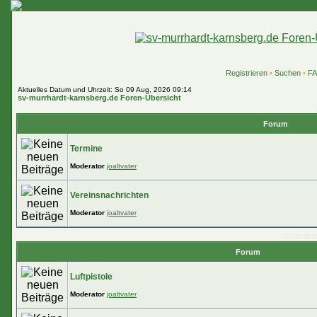
Registrieren
•
Suchen
•
F
Aktuelles Datum und Uhrzeit: So 09 Aug, 2026 09:14
sv-murrhardt-karnsberg.de Foren-Übersicht
Forum
Termine
Moderator
joaltvater
Vereinsnachrichten
Moderator
joaltvater
Ergebni
Forum
Luftpistole
Moderator
joaltvater