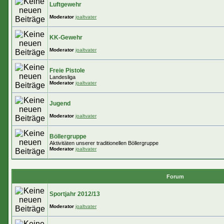
Luftgewehr
Moderator
joaltvater
KK-Gewehr
Moderator
joaltvater
Freie Pistole
Landesliga
Moderator
joaltvater
Jugend
Moderator
joaltvater
Böllergruppe
Aktivitäten unserer traditionellen Böllergruppe
Moderator
joaltvater
Forum
Sportjahr 2012/13
Moderator
joaltvater