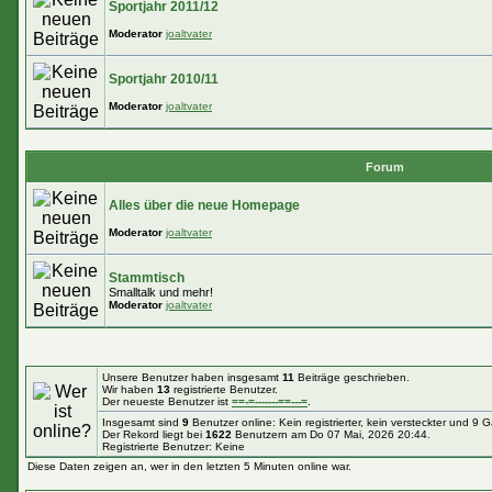
Sportjahr 2011/12
Moderator
joaltvater
Sportjahr 2010/11
Moderator
joaltvater
Forum
Alles über die neue Homepage
Moderator
joaltvater
Stammtisch
Smalltalk und mehr!
Moderator
joaltvater
Unsere Benutzer haben insgesamt
11
Beiträge geschrieben.
Wir haben
13
registrierte Benutzer.
Der neueste Benutzer ist
==-=-------==---=
.
Insgesamt sind
9
Benutzer online: Kein registrierter, kein versteckter und 9 
Der Rekord liegt bei
1622
Benutzern am Do 07 Mai, 2026 20:44.
Registrierte Benutzer: Keine
Diese Daten zeigen an, wer in den letzten 5 Minuten online war.