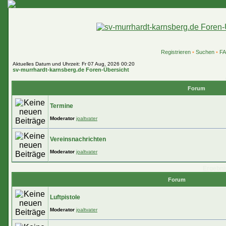
Registrieren
•
Suchen
•
F
Aktuelles Datum und Uhrzeit: Fr 07 Aug, 2026 00:20
sv-murrhardt-karnsberg.de Foren-Übersicht
Forum
Termine
Moderator
joaltvater
Vereinsnachrichten
Moderator
joaltvater
Ergebni
Forum
Luftpistole
Moderator
joaltvater