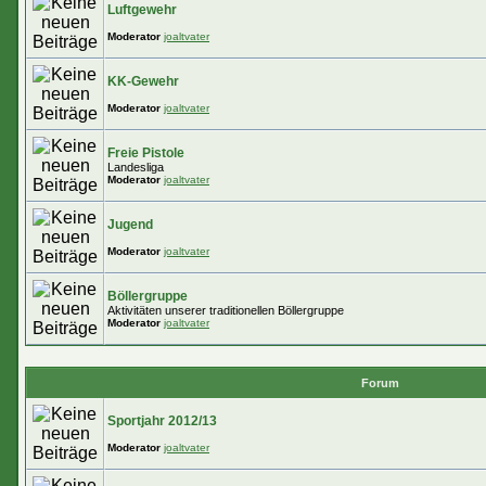
Luftgewehr
Moderator
joaltvater
KK-Gewehr
Moderator
joaltvater
Freie Pistole
Landesliga
Moderator
joaltvater
Jugend
Moderator
joaltvater
Böllergruppe
Aktivitäten unserer traditionellen Böllergruppe
Moderator
joaltvater
Forum
Sportjahr 2012/13
Moderator
joaltvater