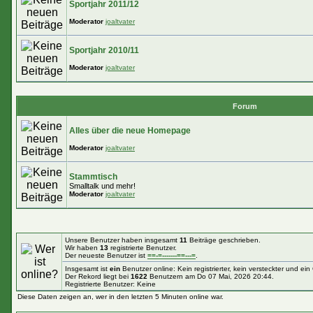
Sportjahr 2011/12
Moderator
joaltvater
Sportjahr 2010/11
Moderator
joaltvater
Forum
Alles über die neue Homepage
Moderator
joaltvater
Stammtisch
Smalltalk und mehr!
Moderator
joaltvater
Unsere Benutzer haben insgesamt
11
Beiträge geschrieben.
Wir haben
13
registrierte Benutzer.
Der neueste Benutzer ist
==-=-------==---=
.
Insgesamt ist
ein
Benutzer online: Kein registrierter, kein versteckter und ei
Der Rekord liegt bei
1622
Benutzern am Do 07 Mai, 2026 20:44.
Registrierte Benutzer: Keine
Diese Daten zeigen an, wer in den letzten 5 Minuten online war.