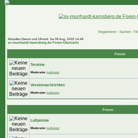
Registrieren
•
Suchen
•
F
Aktuelles Datum und Uhrzeit: Sa 08 Aug, 2026 14:48
sv-murrhardt-karnsberg.de Foren-Übersicht
Forum
Termine
Moderator
joaltvater
Vereinsnachrichten
Moderator
joaltvater
Ergebni
Forum
Luftpistole
Moderator
joaltvater