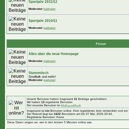
Sportjahr 2011/12
Moderator
joaltvater
Sportjahr 2010/11
Moderator
joaltvater
Forum
Alles über die neue Homepage
Moderator
joaltvater
Stammtisch
Smalltalk und mehr!
Moderator
joaltvater
Unsere Benutzer haben insgesamt
11
Beiträge geschrieben.
Wir haben
13
registrierte Benutzer.
Der neueste Benutzer ist
==-=-------==---=
.
Insgesamt ist
ein
Benutzer online: Kein registrierter, kein versteckter und ei
Der Rekord liegt bei
1622
Benutzern am Do 07 Mai, 2026 20:44.
Registrierte Benutzer: Keine
Diese Daten zeigen an, wer in den letzten 5 Minuten online war.