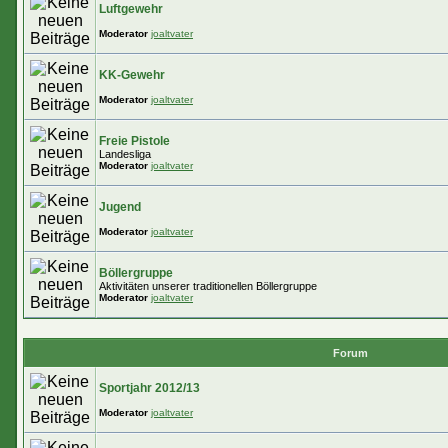
Luftgewehr
Moderator
joaltvater
KK-Gewehr
Moderator
joaltvater
Freie Pistole
Landesliga
Moderator
joaltvater
Jugend
Moderator
joaltvater
Böllergruppe
Aktivitäten unserer traditionellen Böllergruppe
Moderator
joaltvater
Forum
Sportjahr 2012/13
Moderator
joaltvater