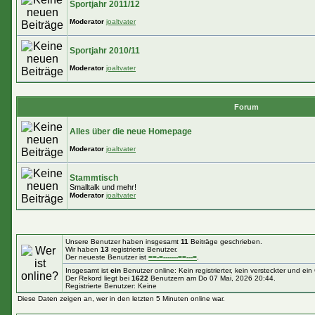
Sportjahr 2011/12
Moderator
joaltvater
Sportjahr 2010/11
Moderator
joaltvater
Forum
Alles über die neue Homepage
Moderator
joaltvater
Stammtisch
Smalltalk und mehr!
Moderator
joaltvater
Unsere Benutzer haben insgesamt
11
Beiträge geschrieben.
Wir haben
13
registrierte Benutzer.
Der neueste Benutzer ist
==-=-------==---=
.
Insgesamt ist
ein
Benutzer online: Kein registrierter, kein versteckter und ei
Der Rekord liegt bei
1622
Benutzern am Do 07 Mai, 2026 20:44.
Registrierte Benutzer: Keine
Diese Daten zeigen an, wer in den letzten 5 Minuten online war.