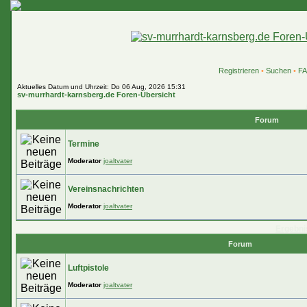
Registrieren
•
Suchen
•
F
Aktuelles Datum und Uhrzeit: Do 06 Aug, 2026 15:31
sv-murrhardt-karnsberg.de Foren-Übersicht
Forum
Termine
Moderator
joaltvater
Vereinsnachrichten
Moderator
joaltvater
Ergebni
Forum
Luftpistole
Moderator
joaltvater