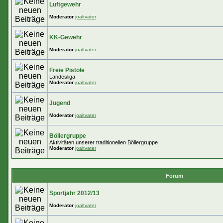
Luftgewehr
Moderator
joaltvater
KK-Gewehr
Moderator
joaltvater
Freie Pistole
Landesliga
Moderator
joaltvater
Jugend
Moderator
joaltvater
Böllergruppe
Aktivitäten unserer traditionellen Böllergruppe
Moderator
joaltvater
Forum
Sportjahr 2012/13
Moderator
joaltvater