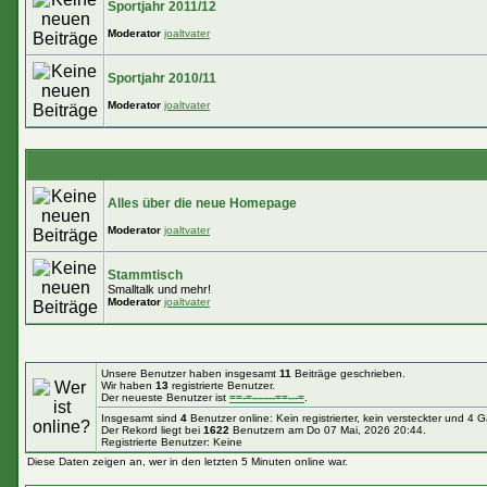
Sportjahr 2011/12
Moderator
joaltvater
Sportjahr 2010/11
Moderator
joaltvater
Alles über die neue Homepage
Moderator
joaltvater
Stammtisch
Smalltalk und mehr!
Moderator
joaltvater
Unsere Benutzer haben insgesamt
11
Beiträge geschrieben.
Wir haben
13
registrierte Benutzer.
Der neueste Benutzer ist
==-=-------==---=
.
Insgesamt sind
4
Benutzer online: Kein registrierter, kein versteckter und 4 
Der Rekord liegt bei
1622
Benutzern am Do 07 Mai, 2026 20:44.
Registrierte Benutzer: Keine
Diese Daten zeigen an, wer in den letzten 5 Minuten online war.