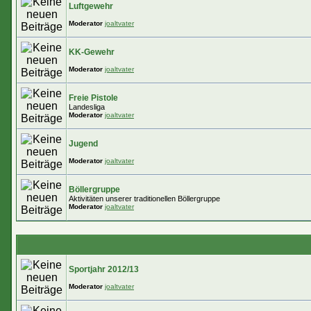
Luftgewehr
Moderator
joaltvater
KK-Gewehr
Moderator
joaltvater
Freie Pistole
Landesliga
Moderator
joaltvater
Jugend
Moderator
joaltvater
Böllergruppe
Aktivitäten unserer traditionellen Böllergruppe
Moderator
joaltvater
Sportjahr 2012/13
Moderator
joaltvater