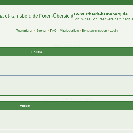
sv-murrhardt-karnsberg.de
Forum des Schützenvereins "Frisch 
Registrieren
•
Suchen
•
FAQ
•
Mitgliederliste
•
Benutzergruppen
•
Login
Ankündigungen
Forum
Ergebnisse aktuelles Sportjahr
Forum