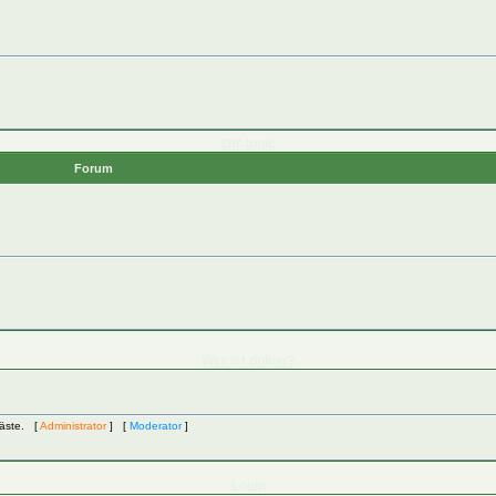
Off-topic
Forum
Wer ist online?
Gäste. [
Administrator
] [
Moderator
]
Login