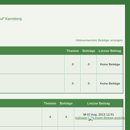
auf" Karnsberg
Unbeantwortete Beiträge anzeigen
Themen
Beiträge
Letzter Beitrag
0
0
Keine Beiträge
0
0
Keine Beiträge
Themen
Beiträge
Letzter Beitrag
Mi 07 Aug, 2013 12:51
4
4
joaltvater