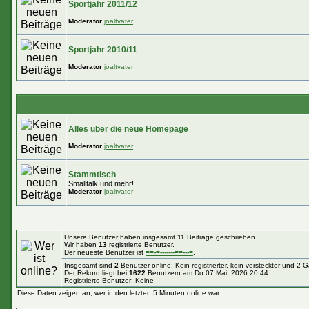
Sportjahr 2011/12
Moderator
joaltvater
Sportjahr 2010/11
Moderator
joaltvater
Alles über die neue Homepage
Moderator
joaltvater
Stammtisch
Smalltalk und mehr!
Moderator
joaltvater
Unsere Benutzer haben insgesamt
11
Beiträge geschrieben.
Wir haben
13
registrierte Benutzer.
Der neueste Benutzer ist
==-=-------==---=
.
Insgesamt sind
2
Benutzer online: Kein registrierter, kein versteckter und 2 
Der Rekord liegt bei
1622
Benutzern am Do 07 Mai, 2026 20:44.
Registrierte Benutzer: Keine
Diese Daten zeigen an, wer in den letzten 5 Minuten online war.