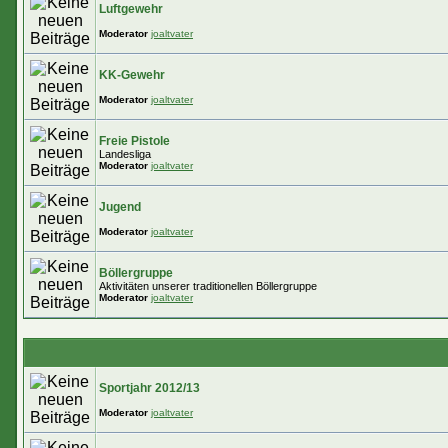
Luftgewehr
Moderator
joaltvater
KK-Gewehr
Moderator
joaltvater
Freie Pistole
Landesliga
Moderator
joaltvater
Jugend
Moderator
joaltvater
Böllergruppe
Aktivitäten unserer traditionellen Böllergruppe
Moderator
joaltvater
Sportjahr 2012/13
Moderator
joaltvater