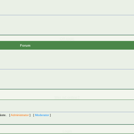
Off-topic
Forum
Wer ist online?
Gäste. [
Administrator
] [
Moderator
]
Login