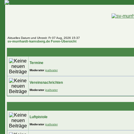
Aktuelles Datum und Uhrzeit: Fr 07 Aug, 2026 15:37
sv-murrhardt-karnsberg.de Foren-Übersicht
Termine
Moderator
joaltvater
Vereinsnachrichten
Moderator
joaltvater
Luftpistole
Moderator
joaltvater