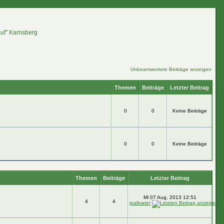
auf" Karnsberg
Unbeantwortete Beiträge anzeigen
Themen
Beiträge
Letzter Beitrag
0
0
Keine Beiträge
0
0
Keine Beiträge
Themen
Beiträge
Letzter Beitrag
Mi 07 Aug, 2013 12:51
4
4
joaltvater