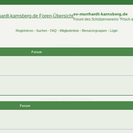
sv-murrhardt-karnsberg.de
Forum des Schützenvereins "Frisch 
Registrieren
•
Suchen
•
FAQ
•
Mitgliederliste
•
Benutzergruppen
•
Login
Ankündigungen
Forum
Ergebnisse aktuelles Sportjahr
Forum