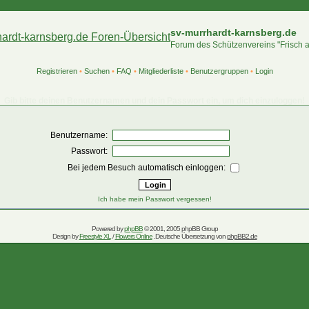
sv-murrhardt-karnsberg.de
Forum des Schützenvereins "Frisch 
Registrieren
•
Suchen
•
FAQ
•
Mitgliederliste
•
Benutzergruppen
•
Login
Gib bitte deinen Benutzernamen und dein Passwort ein, um dich einzuloggen!
Benutzername:
Passwort:
Bei jedem Besuch automatisch einloggen:
Ich habe mein Passwort vergessen!
Powered by
phpBB
© 2001, 2005 phpBB Group
Design by
Freestyle XL
/
Flowers Online
.Deutsche Übersetzung von
phpBB2.de