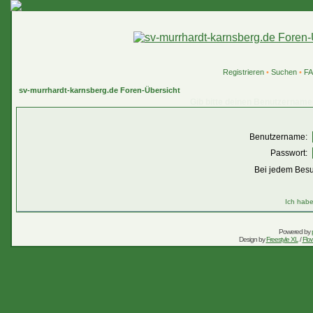
Registrieren
•
Suchen
•
F
sv-murrhardt-karnsberg.de Foren-Übersicht
Gib bitte deinen Benutzername
Benutzername:
Passwort:
Bei jedem Besu
Ich habe
Powered by
Design by
Freestyle XL
/
Flow