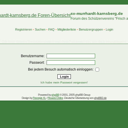
sv-murrhardt-karnsberg.de
Forum des Schützenvereins "Frisch 
Registrieren
•
Suchen
•
FAQ
•
Mitgliederliste
•
Benutzergruppen
•
Login
Gib bitte deinen Benutzernamen und dein Passwort ein, um dich einzuloggen!
Benutzername:
Passwort:
Bei jedem Besuch automatisch einloggen:
Ich habe mein Passwort vergessen!
Powered by
phpBB
© 2001, 2005 phpBB Group
Design by
Freestyle XL
/
Flowers Online
.Deutsche Übersetzung von
phpBB2.de