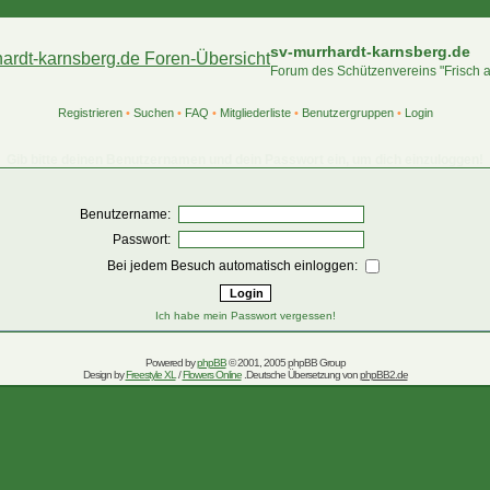
sv-murrhardt-karnsberg.de
Forum des Schützenvereins "Frisch 
Registrieren
•
Suchen
•
FAQ
•
Mitgliederliste
•
Benutzergruppen
•
Login
Gib bitte deinen Benutzernamen und dein Passwort ein, um dich einzuloggen!
Benutzername:
Passwort:
Bei jedem Besuch automatisch einloggen:
Ich habe mein Passwort vergessen!
Powered by
phpBB
© 2001, 2005 phpBB Group
Design by
Freestyle XL
/
Flowers Online
.Deutsche Übersetzung von
phpBB2.de