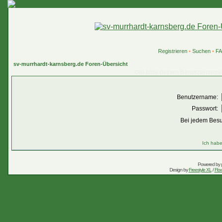
Registrieren
•
Suchen
•
F
sv-murrhardt-karnsberg.de Foren-Übersicht
Gib bitte deinen Benutzername
Benutzername:
Passwort:
Bei jedem Besu
Ich habe
Powered by
Design by
Freestyle XL
/
Flow