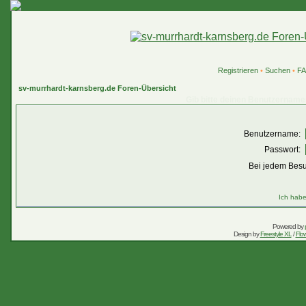
Registrieren
•
Suchen
•
F
sv-murrhardt-karnsberg.de Foren-Übersicht
Gib bitte deinen Benutzername
Benutzername:
Passwort:
Bei jedem Besu
Ich habe
Powered by
Design by
Freestyle XL
/
Flow