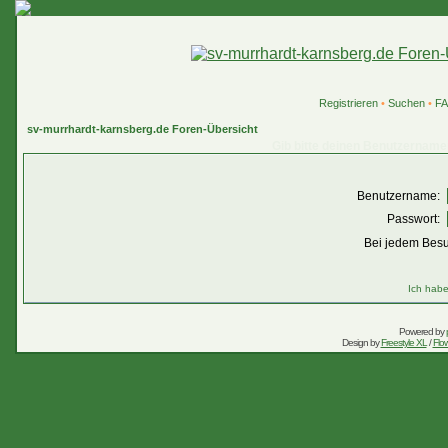
Registrieren
•
Suchen
•
F
sv-murrhardt-karnsberg.de Foren-Übersicht
Gib bitte deinen Benutzername
Benutzername:
Passwort:
Bei jedem Besu
Ich habe
Powered by
Design by
Freestyle XL
/
Flow