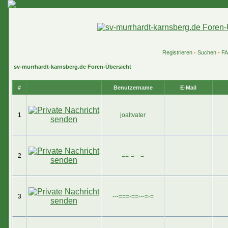
Registrieren
•
Suchen
•
F
sv-murrhardt-karnsberg.de Foren-Übersicht
#
Benutzername
E-Mail
1
joaltvater
2
==-=---=
3
---===-==---=-=