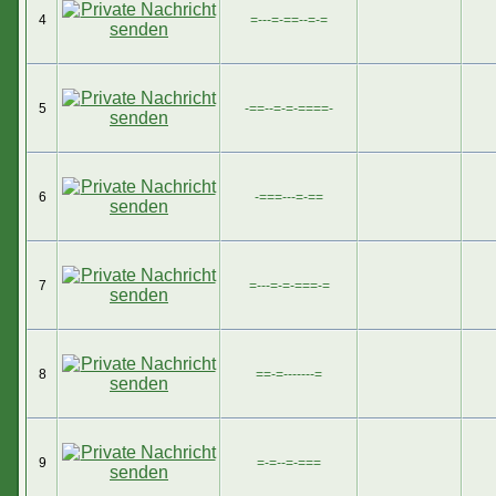
4
=---=-==--=-=
5
-==--=-=-====-
6
-===---=-==
7
=---=-=-===-=
8
==-=-------=
9
=-=--=-===