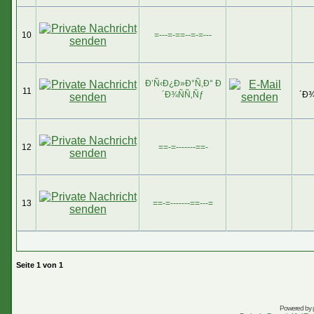
10
=---=-==--=-=---
Ð’Ñ‹Ð¿Ð»Ð°Ñ‚Ð° Ð
11
´Ð¾ÑÑ‚Ñƒ
´Ð¾
12
==-=-------==-
13
==-=-------==---=
Seite
1
von
1
Powered by