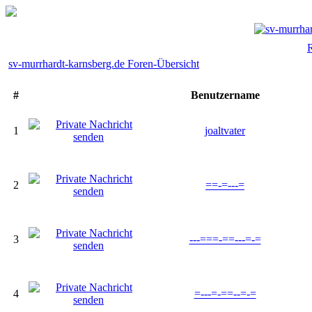
R
sv-murrhardt-karnsberg.de Foren-Übersicht
#
Benutzername
1
joaltvater
2
==-=---=
3
---===-==---=-=
4
=---=-==--=-=