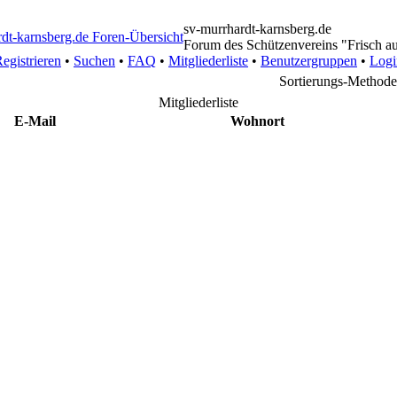
sv-murrhardt-karnsberg.de
Forum des Schützenvereins "Frisch a
egistrieren
•
Suchen
•
FAQ
•
Mitgliederliste
•
Benutzergruppen
•
Logi
Sortierungs-Method
Mitgliederliste
E-Mail
Wohnort