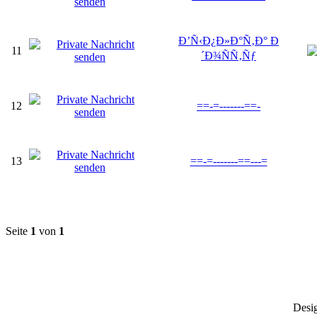
Ð’Ñ‹Ð¿Ð»Ð°Ñ‚Ð° Ð
11
´Ð¾ÑÑ‚Ñƒ
12
==-=-------==-
13
==-=-------==---=
Seite
1
von
1
Desi