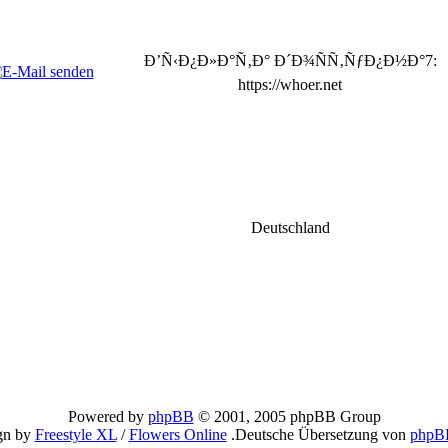
Ð’Ñ‹Ð¿Ð»Ð°Ñ‚Ð° Ð´Ð¾ÑÑ‚ÑƒÐ¿Ð½Ð°7:
https://whoer.net
Deutschland
Powered by
phpBB
© 2001, 2005 phpBB Group
gn by
Freestyle XL
/
Flowers Online
.Deutsche Übersetzung von
phpB