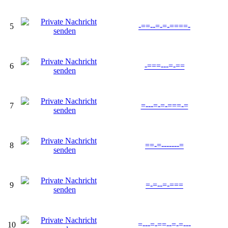
5
-==--=-=-====-
6
-===---=-==
7
=---=-=-===-=
8
==-=-------=
9
=-=--=-===
10
=---=-==--=-=---