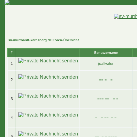
sv-murrhardt-karnsberg.de Foren-Übersicht
#
Benutzername
1
joaltvater
2
==-=---=
3
---===-==---=-=
4
=---=-==--=-=
5
-==--=-=-====-