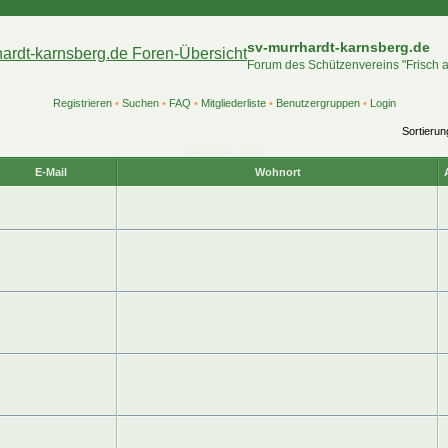
sv-murrhardt-karnsberg.de
Forum des Schützenvereins "Frisch 
Registrieren
•
Suchen
•
FAQ
•
Mitgliederliste
•
Benutzergruppen
•
Login
Sortieru
Mitgliederliste
E-Mail
Wohnort