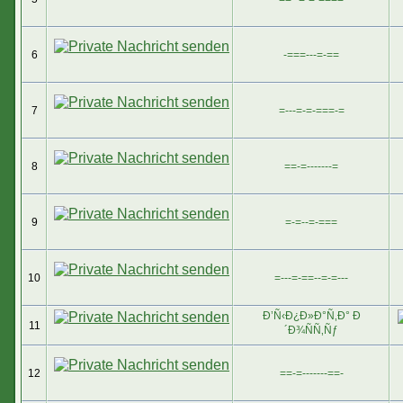
6
-===---=-==
7
=---=-=-===-=
8
==-=-------=
9
=-=--=-===
10
=---=-==--=-=---
Ð’Ñ‹Ð¿Ð»Ð°Ñ‚Ð° Ð
11
´Ð¾ÑÑ‚Ñƒ
12
==-=-------==-