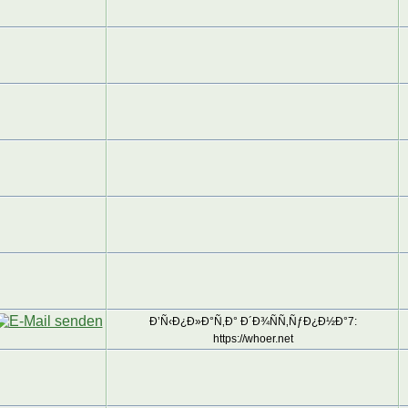
Ð’Ñ‹Ð¿Ð»Ð°Ñ‚Ð° Ð´Ð¾ÑÑ‚ÑƒÐ¿Ð½Ð°7:
https://whoer.net