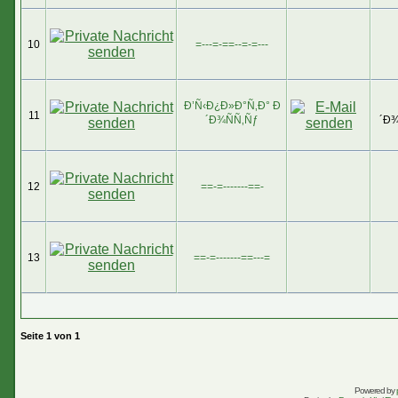
10
=---=-==--=-=---
Ð’Ñ‹Ð¿Ð»Ð°Ñ‚Ð° Ð
11
´Ð¾ÑÑ‚Ñƒ
´Ð¾
12
==-=-------==-
13
==-=-------==---=
Seite
1
von
1
Powered by