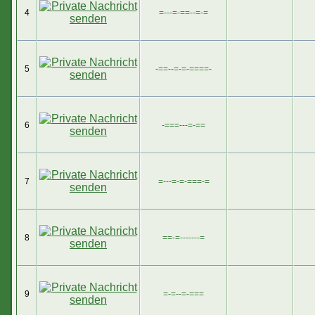
4
=---=-==--=-=
5
-==--=-=-====-
6
-===---=-==
7
=---=-=-===-=
8
==-=-------=
9
=-=--=-===