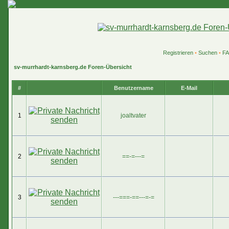
Registrieren
•
Suchen
•
F
sv-murrhardt-karnsberg.de Foren-Übersicht
#
Benutzername
E-Mail
1
joaltvater
2
==-=---=
3
---===-==---=-=