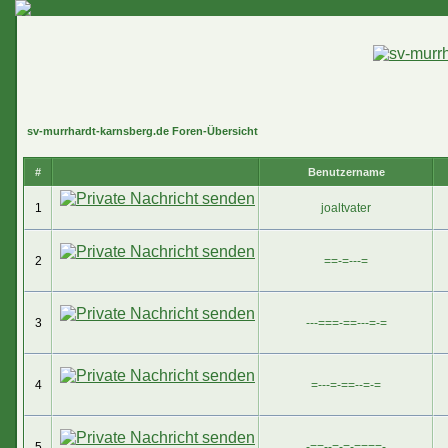
sv-murrhardt-karnsberg.de Foren-Übersicht
#
Benutzername
1
joaltvater
2
==-=---=
3
---===-==---=-=
4
=---=-==--=-=
5
-==--=-=-====-