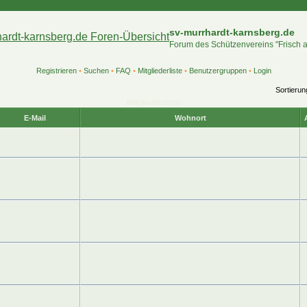
sv-murrhardt-karnsberg.de
Forum des Schützenvereins "Frisch 
Registrieren
•
Suchen
•
FAQ
•
Mitgliederliste
•
Benutzergruppen
•
Login
Sortieru
Mitgliederliste
E-Mail
Wohnort