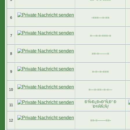
6
-===---=-==
7
=---=-=-===-=
8
==-=-------=
9
=-=--=-===
10
=---=-==--=-=---
Ð’Ñ‹Ð¿Ð»Ð°Ñ‚Ð° Ð
11
´Ð¾ÑÑ‚Ñƒ
12
==-=-------==-