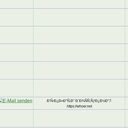
Ð’Ñ‹Ð¿Ð»Ð°Ñ‚Ð° Ð´Ð¾ÑÑ‚ÑƒÐ¿Ð½Ð°7:
https://whoer.net