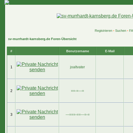
Registrieren
•
Suchen
•
F
sv-murrhardt-karnsberg.de Foren-Übersicht
#
Benutzername
E-Mail
1
joaltvater
2
==-=---=
3
---===-==---=-=