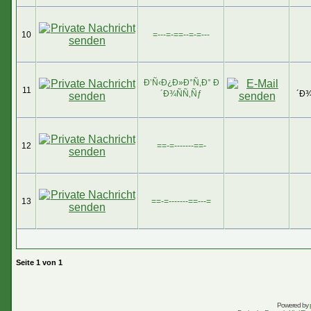
10
=---=-==--=-=---
Ð’Ñ‹Ð¿Ð»Ð°Ñ‚Ð° Ð
11
´Ð¾ÑÑ‚Ñƒ
´Ð¾
12
==-=-------==-
13
==-=-------==---=
Seite
1
von
1
Powered by