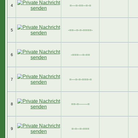
4
=---=-==--=-=
5
-==--=-=-====-
6
-===---=-==
7
=---=-=-===-=
8
==-=-------=
9
=-=--=-===