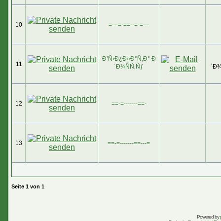
10
=---=-==--=-=---
Ð’Ñ‹Ð¿Ð»Ð°Ñ‚Ð° Ð
11
´Ð¾ÑÑ‚Ñƒ
´Ð¾
12
==-=-------==-
13
==-=-------==---=
Seite
1
von
1
Powered by