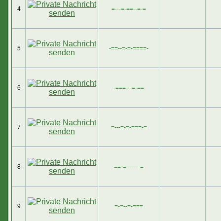
4
=---=-==--=-=
5
-==--=-=-====-
6
-===---=-==
7
=---=-=-===-=
8
==-=-------=
9
=-=--=-===