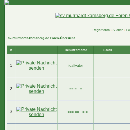
Registrieren
•
Suchen
•
F
sv-murrhardt-karnsberg.de Foren-Übersicht
#
Benutzername
E-Mail
1
joaltvater
2
==-=---=
3
---===-==---=-=