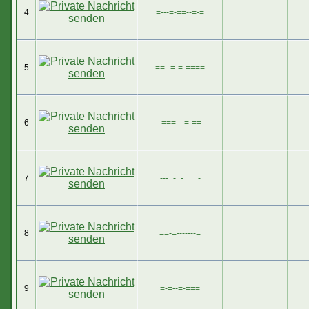
4
=---=-==--=-=
5
-==--=-=-====-
6
-===---=-==
7
=---=-=-===-=
8
==-=-------=
9
=-=--=-===