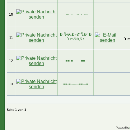
10
=---=-==--=-=---
Ð’Ñ‹Ð¿Ð»Ð°Ñ‚Ð° Ð
11
´Ð¾ÑÑ‚Ñƒ
´Ð¾
12
==-=-------==-
13
==-=-------==---=
Seite
1
von
1
Powered by