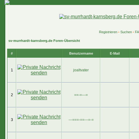
Registrieren
•
Suchen
•
F
sv-murrhardt-karnsberg.de Foren-Übersicht
#
Benutzername
E-Mail
1
joaltvater
2
==-=---=
3
---===-==---=-=