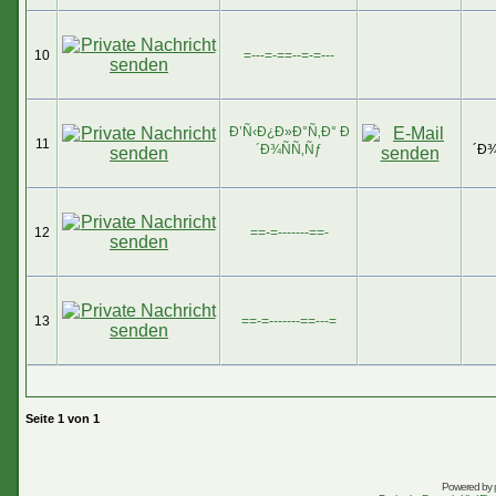
10
=---=-==--=-=---
Ð’Ñ‹Ð¿Ð»Ð°Ñ‚Ð° Ð
11
´Ð¾ÑÑ‚Ñƒ
´Ð¾
12
==-=-------==-
13
==-=-------==---=
Seite
1
von
1
Powered by