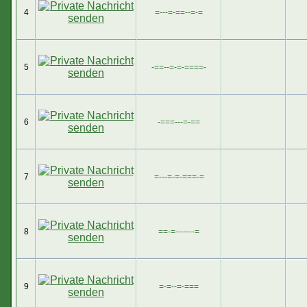
4
=---=-==--=-=
5
-==--=-=-====-
6
-===---=-==
7
=---=-=-===-=
8
==-=-------=
9
=-=--=-===