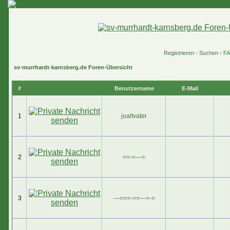
Registrieren
•
Suchen
•
F
sv-murrhardt-karnsberg.de Foren-Übersicht
#
Benutzername
E-Mail
1
joaltvater
2
==-=---=
3
---===-==---=-=