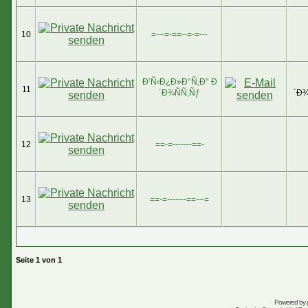
10
=---=-==--=-=---
Ð’Ñ‹Ð¿Ð»Ð°Ñ‚Ð° Ð
11
´Ð¾ÑÑ‚Ñƒ
´Ð¾
12
==-=-------==-
13
==-=-------==---=
Seite
1
von
1
Powered by