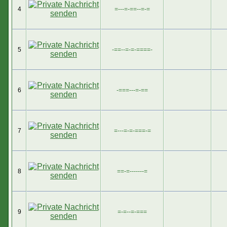
4
=---=-==--=-=
5
-==--=-=-====-
6
-===---=-==
7
=---=-=-===-=
8
==-=-------=
9
=-=--=-===