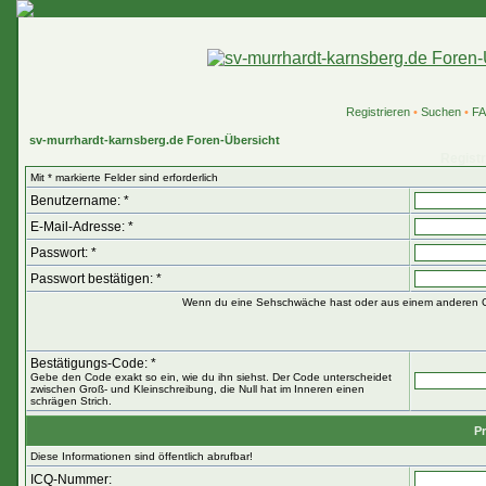
Registrieren
•
Suchen
•
F
sv-murrhardt-karnsberg.de Foren-Übersicht
Registr
Mit * markierte Felder sind erforderlich
Benutzername: *
E-Mail-Adresse: *
Passwort: *
Passwort bestätigen: *
Wenn du eine Sehschwäche hast oder aus einem anderen Gru
Bestätigungs-Code: *
Gebe den Code exakt so ein, wie du ihn siehst. Der Code unterscheidet
zwischen Groß- und Kleinschreibung, die Null hat im Inneren einen
schrägen Strich.
Pr
Diese Informationen sind öffentlich abrufbar!
ICQ-Nummer: