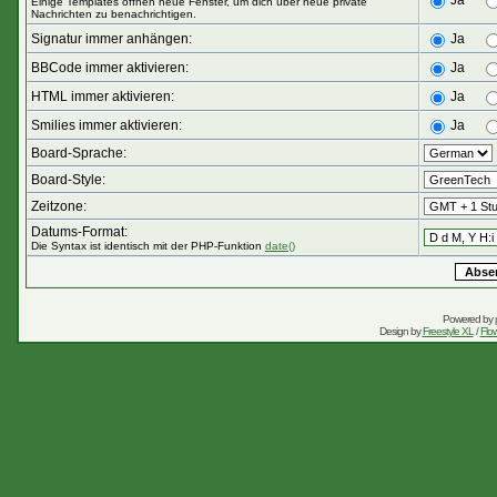
Ja
Einige Templates öffnen neue Fenster, um dich über neue private
Nachrichten zu benachrichtigen.
Signatur immer anhängen:
Ja
BBCode immer aktivieren:
Ja
HTML immer aktivieren:
Ja
Smilies immer aktivieren:
Ja
Board-Sprache:
Board-Style:
Zeitzone:
Datums-Format:
Die Syntax ist identisch mit der PHP-Funktion
date()
Powered by
Design by
Freestyle XL
/
Flow