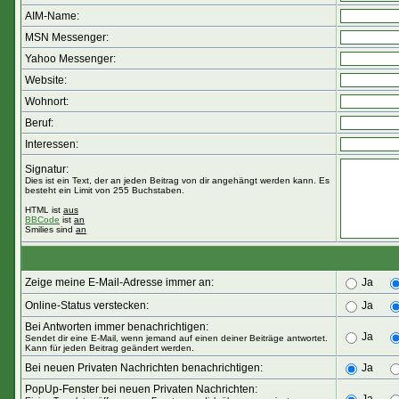
AIM-Name:
MSN Messenger:
Yahoo Messenger:
Website:
Wohnort:
Beruf:
Interessen:
Signatur:
Dies ist ein Text, der an jeden Beitrag von dir angehängt werden kann. Es
besteht ein Limit von 255 Buchstaben.
HTML ist
aus
BBCode
ist
an
Smilies sind
an
Zeige meine E-Mail-Adresse immer an:
Ja
Online-Status verstecken:
Ja
Bei Antworten immer benachrichtigen:
Ja
Sendet dir eine E-Mail, wenn jemand auf einen deiner Beiträge antwortet.
Kann für jeden Beitrag geändert werden.
Bei neuen Privaten Nachrichten benachrichtigen:
Ja
PopUp-Fenster bei neuen Privaten Nachrichten: