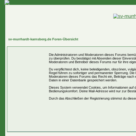
sv-murrhardt-karnsberg.de Foren-Übersicht
Die Administratoren und Moderatoren dieses Forums bemühen 
zu überprüfen. Du bestätigst mit Absenden dieser Einverst
Moderatoren und Betreiber dieses Forums nur für ihre eigen
Du verpflichtest dich, keine beleidigenden, obszönen, vul
Regel führen zu sofortiger und permanenter Sperrung. Die 
Moderatoren dieses Forums das Recht ein, Beiträge nach 
Daten in einer Datenbank gespeichert werden.
Dieses System verwendet Cookies, um Informationen auf d
Bedienungskomfort. Deine Mail-Adresse wird nur zur Best
Durch das Abschließen der Registrierung stimmst du dies