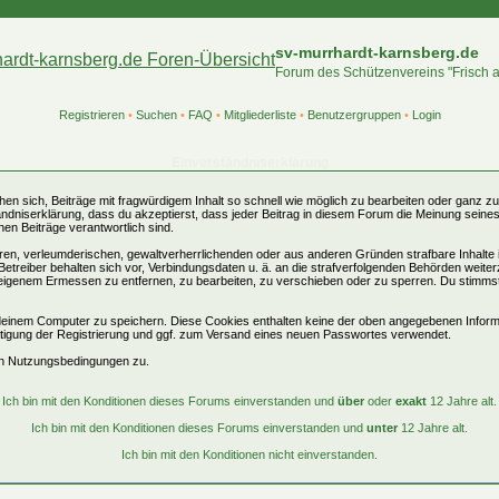
sv-murrhardt-karnsberg.de
Forum des Schützenvereins "Frisch 
Registrieren
•
Suchen
•
FAQ
•
Mitgliederliste
•
Benutzergruppen
•
Login
Einverständniserklärung
sich, Beiträge mit fragwürdigem Inhalt so schnell wie möglich zu bearbeiten oder ganz zu l
ändniserklärung, dass du akzeptierst, dass jeder Beitrag in diesem Forum die Meinung seines
en Beiträge verantwortlich sind.
gären, verleumderischen, gewaltverherrlichenden oder aus anderen Gründen strafbare Inhalte
Betreiber behalten sich vor, Verbindungsdaten u. ä. an die strafverfolgenden Behörden weite
eigenem Ermessen zu entfernen, zu bearbeiten, zu verschieben oder zu sperren. Du stimms
einem Computer zu speichern. Diese Cookies enthalten keine der oben angegebenen Inform
ätigung der Registrierung und ggf. zum Versand eines neuen Passwortes verwendet.
en Nutzungsbedingungen zu.
Ich bin mit den Konditionen dieses Forums einverstanden und
über
oder
exakt
12 Jahre alt.
Ich bin mit den Konditionen dieses Forums einverstanden und
unter
12 Jahre alt.
Ich bin mit den Konditionen nicht einverstanden.