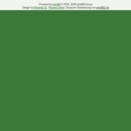
Powered by
phpBB
© 2001, 2005 phpBB Group
Design by
Freestyle XL
/
Flowers Online
.Deutsche Übersetzung von
phpBB2.de