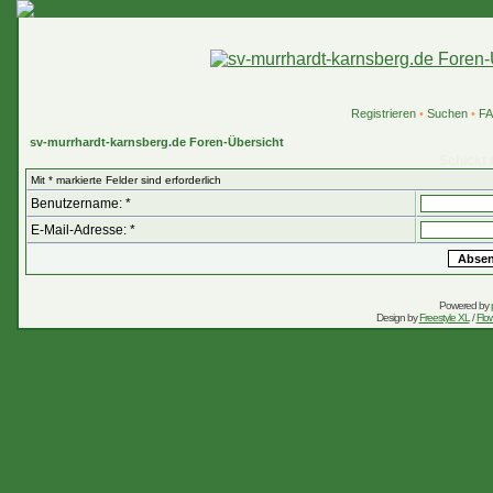
Registrieren
•
Suchen
•
F
sv-murrhardt-karnsberg.de Foren-Übersicht
Schickt 
Mit * markierte Felder sind erforderlich
Benutzername: *
E-Mail-Adresse: *
Powered by
Design by
Freestyle XL
/
Flow