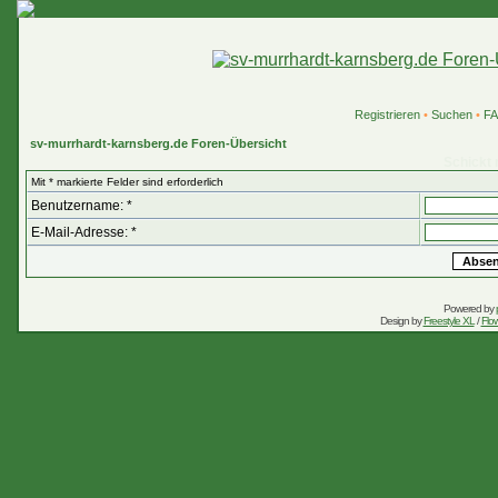
Registrieren
•
Suchen
•
F
sv-murrhardt-karnsberg.de Foren-Übersicht
Schickt 
Mit * markierte Felder sind erforderlich
Benutzername: *
E-Mail-Adresse: *
Powered by
Design by
Freestyle XL
/
Flow