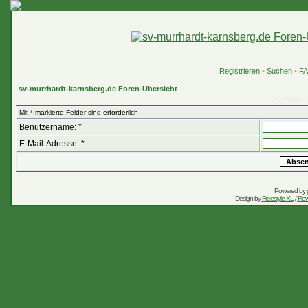
Registrieren
•
Suchen
•
F
sv-murrhardt-karnsberg.de Foren-Übersicht
Schickt 
Mit * markierte Felder sind erforderlich
Benutzername: *
E-Mail-Adresse: *
Powered by
Design by
Freestyle XL
/
Flow