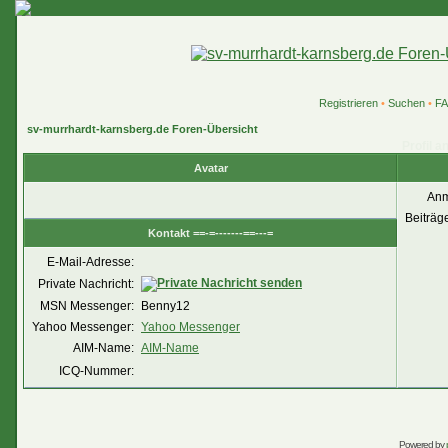
Registrieren
•
Suchen
•
F
sv-murrhardt-karnsberg.de Foren-Übersicht
Profil a
Avatar
Anm
Beiträg
Kontakt ==-=-------==---=
E-Mail-Adresse:
Private Nachricht:
MSN Messenger:
Benny12
Yahoo Messenger:
Yahoo Messenger
AIM-Name:
AIM-Name
ICQ-Nummer:
Powered by