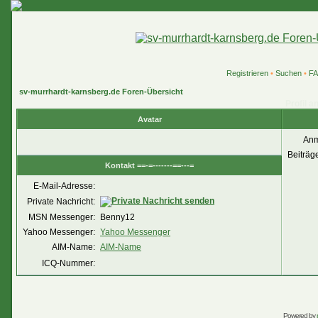
Registrieren
•
Suchen
•
F
sv-murrhardt-karnsberg.de Foren-Übersicht
Profil a
Avatar
Anm
Beiträg
Kontakt ==-=-------==---=
E-Mail-Adresse:
Private Nachricht:
MSN Messenger:
Benny12
Yahoo Messenger:
Yahoo Messenger
AIM-Name:
AIM-Name
ICQ-Nummer:
Powered by