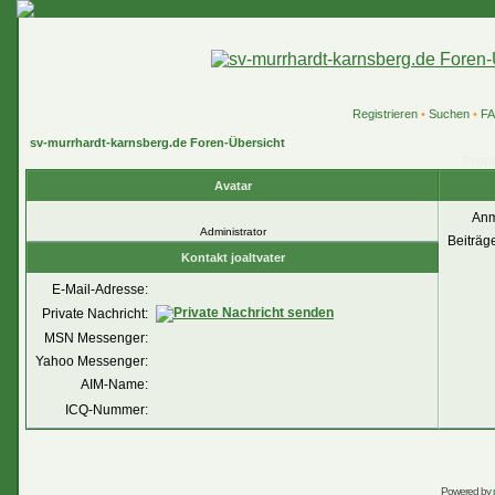
Registrieren
•
Suchen
•
F
sv-murrhardt-karnsberg.de Foren-Übersicht
Profi
Avatar
Anm
Administrator
Beiträg
Kontakt joaltvater
E-Mail-Adresse:
Private Nachricht:
MSN Messenger:
Yahoo Messenger:
AIM-Name:
ICQ-Nummer:
Powered by