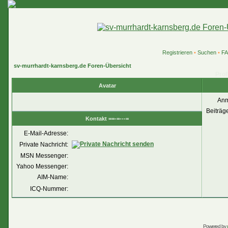
Registrieren
•
Suchen
•
F
sv-murrhardt-karnsberg.de Foren-Übersicht
Prof
Avatar
Anm
Beiträg
Kontakt ==-=---=
E-Mail-Adresse:
Private Nachricht:
MSN Messenger:
Yahoo Messenger:
AIM-Name:
ICQ-Nummer:
Powered by