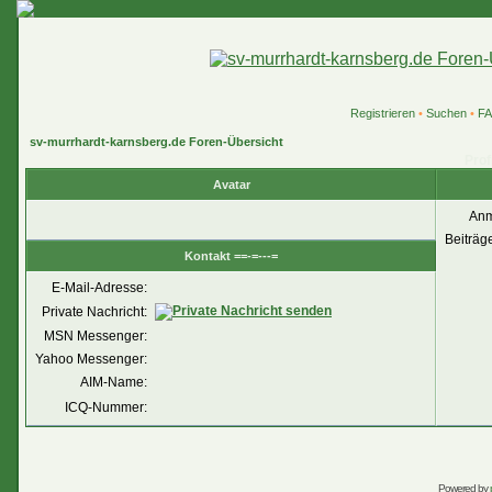
Registrieren
•
Suchen
•
F
sv-murrhardt-karnsberg.de Foren-Übersicht
Prof
Avatar
Anm
Beiträg
Kontakt ==-=---=
E-Mail-Adresse:
Private Nachricht:
MSN Messenger:
Yahoo Messenger:
AIM-Name:
ICQ-Nummer:
Powered by