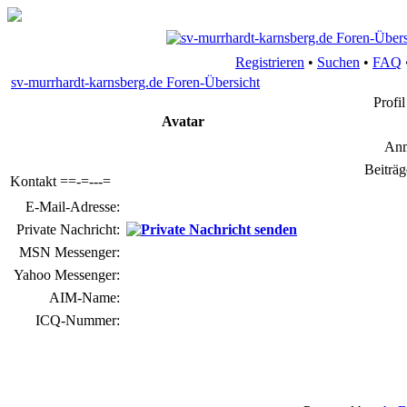
Registrieren
•
Suchen
•
FAQ
sv-murrhardt-karnsberg.de Foren-Übersicht
Profi
Avatar
Anm
Beiträg
Kontakt ==-=---=
E-Mail-Adresse:
Private Nachricht:
MSN Messenger:
Yahoo Messenger:
AIM-Name:
ICQ-Nummer: