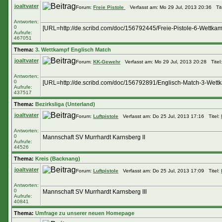
joaltvater
Forum:
Freie Pistole
Verfasst am: Mo 29 Jul, 2013 20:36 Tit
Antworten:
0
[URL=http://de.scribd.com/doc/156792445/Freie-Pistole-6-Wettkam
Aufrufe:
467051
Thema:
3. Wettkampf Englisch Match
joaltvater
Forum:
KK-Gewehr
Verfasst am: Mo 29 Jul, 2013 20:28 Titel
Antworten:
0
[URL=http://de.scribd.com/doc/156792891/Englisch-Match-3-Wett
Aufrufe:
437517
Thema:
Bezirksliga (Unterland)
joaltvater
Forum:
Luftpistole
Verfasst am: Do 25 Jul, 2013 17:16 Titel:
Antworten:
0
Mannschaft SV Murrhardt Karnsberg II
Aufrufe:
44526
Thema:
Kreis (Backnang)
joaltvater
Forum:
Luftpistole
Verfasst am: Do 25 Jul, 2013 17:09 Titel:
Antworten:
0
Mannschaft SV Murrhardt Karnsberg III
Aufrufe:
40841
Thema:
Umfrage zu unserer neuen Homepage