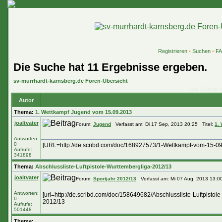
Registrieren
•
Suchen
•
F
Die Suche hat 11 Ergebnisse ergeben.
sv-murrhardt-karnsberg.de Foren-Übersicht
Die Suche h
Autor
Thema:
1. Wettkampf Jugend vom 15.09.2013
joaltvater
Forum:
Jugend
Verfasst am: Di 17 Sep, 2013 20:25 Titel:
1.
Antworten:
0
[URL=http://de.scribd.com/doc/168927573/1-Wettkampf-vom-15-09
Aufrufe:
341898
Thema:
Abschlussliste-Luftpistole-Wurttembergliga-2012/13
joaltvater
Forum:
Sportjahr 2012/13
Verfasst am: Mi 07 Aug, 2013 13:0
Antworten:
[url=http://de.scribd.com/doc/158649682/Abschlussliste-Luftpisto
0
2012/13
Aufrufe:
501448
Thema: