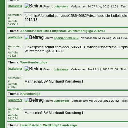
joaltvater
Forum:
Luftpistole
Verfasst am: Mi 07 Aug, 2013 12:51 Titel:
Antworten:
[url=http://de.scribd.com/doc/158649682/Abschlussliste-Luftpisto
0
2012/13
Aufrufe:
599531
Thema:
Abschlusssetzliste-Luftpistole-Wurttembergliga-2012/13
joaltvater
Forum:
Sportjahr 2012/13
Verfasst am: Mi 07 Aug, 2013 12:4
Antworten:
[url=http://de.scribd.com/doc/158650131/Abschlusssetzliste-Luftpi
0
Wurttembergliga-2012/13
Aufrufe:
42328
Thema:
Wuerttembergliga
joaltvater
Forum:
Luftpistole
Verfasst am: Mo 29 Jul, 2013 21:00 Titel:
Antworten:
0
Mannschaft SV Murrhardt Karnsberg I
Aufrufe:
48068
Thema:
Kreisoberliga
joaltvater
Forum:
Luftgewehr
Verfasst am: Mo 29 Jul, 2013 20:52 Titel
Antworten:
0
Mannschaft SV Murrhardt Karnsberg I
Aufrufe:
911574
Thema:
Freie Pistole 6. Wettkampf Landesliga