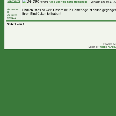
joaltvater
Forum:
Alles über die neue Homepage
Verfasst am: Mi 17 Ju
Antworten:
Endlich ist es so weit! Unsere neue Homepage ist online gegangen
0
Ihren Eindrücken teilhaben!
Aufrufe:
645113
Seite
1
von
1
Powered by
Design by
Freestyle XL
/
Flow