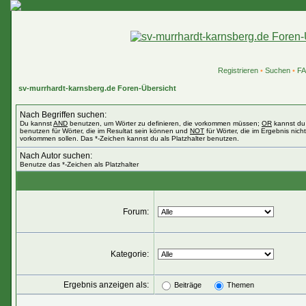
Registrieren
•
Suchen
•
F
sv-murrhardt-karnsberg.de Foren-Übersicht
Nach Begriffen suchen:
Du kannst
AND
benutzen, um Wörter zu definieren, die vorkommen müssen;
OR
kannst du
benutzen für Wörter, die im Resultat sein können und
NOT
für Wörter, die im Ergebnis nicht
vorkommen sollen. Das *-Zeichen kannst du als Platzhalter benutzen.
Nach Autor suchen:
Benutze das *-Zeichen als Platzhalter
Forum:
Kategorie:
Ergebnis anzeigen als:
Beiträge
Themen