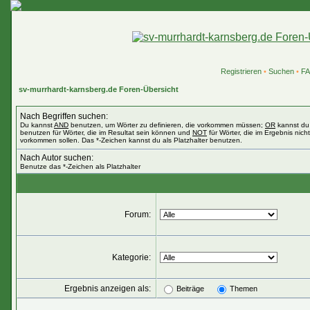
Registrieren
•
Suchen
•
F
sv-murrhardt-karnsberg.de Foren-Übersicht
Nach Begriffen suchen:
Du kannst
AND
benutzen, um Wörter zu definieren, die vorkommen müssen;
OR
kannst du
benutzen für Wörter, die im Resultat sein können und
NOT
für Wörter, die im Ergebnis nicht
vorkommen sollen. Das *-Zeichen kannst du als Platzhalter benutzen.
Nach Autor suchen:
Benutze das *-Zeichen als Platzhalter
Forum:
Kategorie:
Ergebnis anzeigen als:
Beiträge
Themen