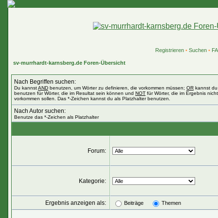
Registrieren
•
Suchen
•
F
sv-murrhardt-karnsberg.de Foren-Übersicht
Nach Begriffen suchen:
Du kannst
AND
benutzen, um Wörter zu definieren, die vorkommen müssen;
OR
kannst du
benutzen für Wörter, die im Resultat sein können und
NOT
für Wörter, die im Ergebnis nicht
vorkommen sollen. Das *-Zeichen kannst du als Platzhalter benutzen.
Nach Autor suchen:
Benutze das *-Zeichen als Platzhalter
Forum:
Kategorie:
Ergebnis anzeigen als:
Beiträge
Themen